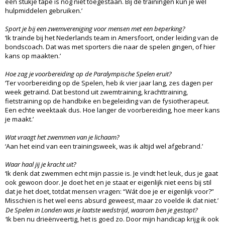
een stukje tape is nog niet toegestaan. Bij de trainingen kun je wel
hulpmiddelen gebruiken.’
Sport je bij een zwemvereniging voor mensen met een beperking?
‘Ik trainde bij het Nederlands team in Amersfoort, onder leiding van de
bondscoach. Dat was met sporters die naar de spelen gingen, of hier
kans op maakten.’
Hoe zag je voorbereiding op de Paralympische Spelen eruit?
‘Ter voorbereiding op de Spelen, heb ik vier jaar lang, zes dagen per
week getraind. Dat bestond uit zwemtraining, krachttraining,
fietstraining op de handbike en begeleiding van de fysiotherapeut.
Een echte weektaak dus. Hoe langer de voorbereiding, hoe meer kans
je maakt.’
Wat vraagt het zwemmen van je lichaam?
‘Aan het eind van een trainingsweek, was ik altijd wel afgebrand.’
Waar haal jij je kracht uit?
‘Ik denk dat zwemmen echt mijn passie is. Je vindt het leuk, dus je gaat
ook gewoon door. Je doet het en je staat er eigenlijk niet eens bij stil
dat je het doet, totdat mensen vragen: “Wát doe je er eigenlijk voor?”
Misschien is het wel eens absurd geweest, maar zo voelde ik dat niet.’
De Spelen in Londen was je laatste wedstrijd, waarom ben je gestopt?
‘Ik ben nu drieënveertig, het is goed zo. Door mijn handicap krijg ik ook