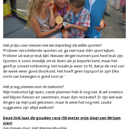
Heb je tips voor mensen met een beperking die willen sporten?
‘Probeer verschillende sporten uit, ga niet naar één sport kijken.
Probeer uit wat je leuk lijkt. Nieuwe dingen kunnen juist heel leuk zijn.
Sporten is soms moeilijk om te doen als je beperkt bent, maar het
geeft je zoveel voldoening. Het maakt je weer zo fit, dat je de rest van
de week weer goed doorkomt. Het hoeft geen topsport te zijn! Elke
vorm van bewegen is goed voor je.’
Heb je nog plannen voor de toekomst?
‘Mijn toekomst ligt open, vaste plannen heb ik nog niet. Ik wil sowieso
wel blijven fietsen en zwemmen, maar dan recreatief. Er zijn wel wat
dingen op mijn pad gekomen, maar ik weet het nog niet. Leuke
suggesties zijn altijd welkom!’
Deze link laat de gouden race (50 meter vrije slag) van Mrijam
zien!
Geschreven door: Jolet Wiering-Muurling.