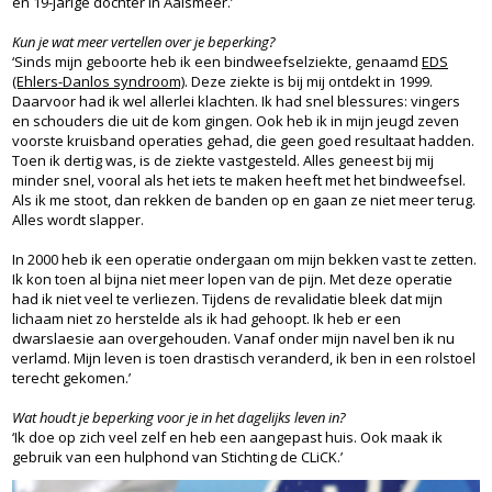
en 19-jarige dochter in Aalsmeer.’
Kun je wat meer vertellen over je beperking?
‘Sinds mijn geboorte heb ik een bindweefselziekte, genaamd
EDS
(Ehlers-Danlos syndroom)
. Deze ziekte is bij mij ontdekt in 1999.
Daarvoor had ik wel allerlei klachten. Ik had snel blessures: vingers
en schouders die uit de kom gingen. Ook heb ik in mijn jeugd zeven
voorste kruisband operaties gehad, die geen goed resultaat hadden.
Toen ik dertig was, is de ziekte vastgesteld. Alles geneest bij mij
minder snel, vooral als het iets te maken heeft met het bindweefsel.
Als ik me stoot, dan rekken de banden op en gaan ze niet meer terug.
Alles wordt slapper.
In 2000 heb ik een operatie ondergaan om mijn bekken vast te zetten.
Ik kon toen al bijna niet meer lopen van de pijn. Met deze operatie
had ik niet veel te verliezen. Tijdens de revalidatie bleek dat mijn
lichaam niet zo herstelde als ik had gehoopt. Ik heb er een
dwarslaesie aan overgehouden. Vanaf onder mijn navel ben ik nu
verlamd. Mijn leven is toen drastisch veranderd, ik ben in een rolstoel
terecht gekomen.’
Wat houdt je beperking voor je in het dagelijks leven in?
‘Ik doe op zich veel zelf en heb een aangepast huis. Ook maak ik
gebruik van een hulphond van Stichting de CLiCK.’