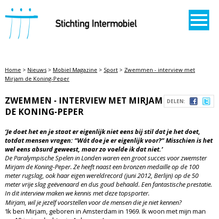
STICHTING INTERMOBIEL
Home
>
Nieuws
>
Mobiel Magazine
>
Sport
>
Zwemmen - interview met
Mirjam de Koning-Peper
ZWEMMEN - INTERVIEW MET MIRJAM
DELEN:
DE KONING-PEPER
‘Je doet het en je staat er eigenlijk niet eens bij stil dat je het doet,
totdat mensen vragen: “Wát doe je er eigenlijk voor?” Misschien is het
wel eens absurd geweest, maar zo voelde ik dat niet.’
De Paralympische Spelen in Londen waren een groot succes voor zwemster
Mirjam de Koning-Peper. Ze heeft naast een bronzen medaille op de 100
meter rugslag, ook haar eigen wereldrecord (juni 2012, Berlijn) op de 50
meter vrije slag geëvenaard en dus goud behaald. Een fantastische prestatie.
In dit interview maken we kennis met deze topsporter.
Mirjam, wil je jezelf voorstellen voor de mensen die je niet kennen?
‘Ik ben Mirjam, geboren in Amsterdam in 1969. Ik woon met mijn man