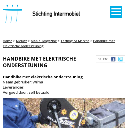
STICHTING INTERMOBIEL
Home
>
Nieuws
>
Mobiel Magazine
>
Testpagina Marcha
>
Handbike met
elektrische ondersteuning
HANDBIKE MET ELEKTRISCHE
DELEN:
ONDERSTEUNING
Handbike met elektrische ondersteuning
Naam gebruiker: Wilma
Leverancier:
Vergoed door: zelf betaald