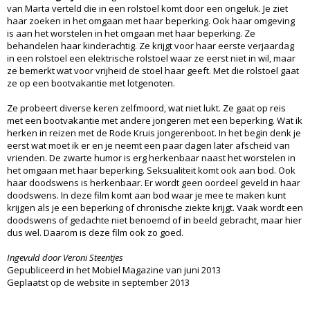
van Marta verteld die in een rolstoel komt door een ongeluk. Je ziet
haar zoeken in het omgaan met haar beperking. Ook haar omgeving
is aan het worstelen in het omgaan met haar beperking. Ze
behandelen haar kinderachtig. Ze krijgt voor haar eerste verjaardag
in een rolstoel een elektrische rolstoel waar ze eerst niet in wil, maar
ze bemerkt wat voor vrijheid de stoel haar geeft. Met die rolstoel gaat
ze op een bootvakantie met lotgenoten.
Ze probeert diverse keren zelfmoord, wat niet lukt. Ze gaat op reis
met een bootvakantie met andere jongeren met een beperking. Wat ik
herken in reizen met de Rode Kruis jongerenboot. In het begin denk je
eerst wat moet ik er en je neemt een paar dagen later afscheid van
vrienden. De zwarte humor is erg herkenbaar naast het worstelen in
het omgaan met haar beperking. Seksualiteit komt ook aan bod. Ook
haar doodswens is herkenbaar. Er wordt geen oordeel geveld in haar
doodswens. In deze film komt aan bod waar je mee te maken kunt
krijgen als je een beperking of chronische ziekte krijgt. Vaak wordt een
doodswens of gedachte niet benoemd of in beeld gebracht, maar hier
dus wel. Daarom is deze film ook zo goed.
Ingevuld door Veroni Steentjes
Gepubliceerd in het Mobiel Magazine van juni 2013
Geplaatst op de website in september 2013