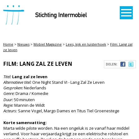
STICHTING INTERMOBIEL
Home
>
Nieuws
>
Mobiel Magazine
>
Lees, kijk en luisterhoek
>
Film: Lang zal
ze leven
FILM: LANG ZAL ZE LEVEN
DELEN:
Titel:
Lang zal ze leven
Alternatieve titel:
One Night Stand VI - Lang Zal Ze Leven
Gesproken:
Nederlands
Genre:
Drama / Komedie
Duur:
50 minuten
Regie:
Mannin de Wildt
Acteurs:
Sanne Vogel, Margo Dames en Titus Tiel Groenestege
Korte samenvatting:
Marta wilde pilote worden. Na een ongeluk is ze vanaf haar middel
verlamd. Voor haar verjaardag krijgt ze een elektrische rolstoel en