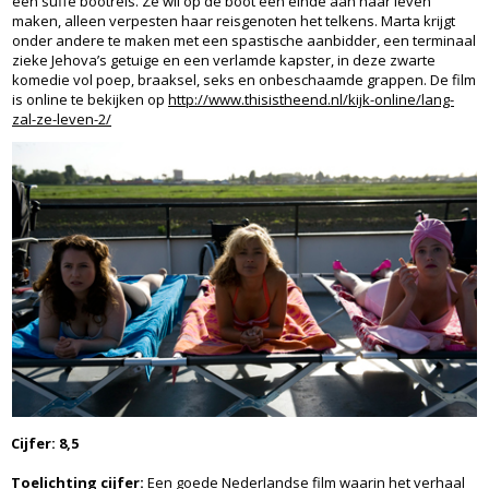
een suffe bootreis. Ze wil op de boot een einde aan haar leven
maken, alleen verpesten haar reisgenoten het telkens. Marta krijgt
onder andere te maken met een spastische aanbidder, een terminaal
zieke Jehova’s getuige en een verlamde kapster, in deze zwarte
komedie vol poep, braaksel, seks en onbeschaamde grappen. De film
is online te bekijken op
http://www.thisistheend.nl/kijk-online/lang-
zal-ze-leven-2/
Cijfer: 8,5
Toelichting cijfer:
Een goede Nederlandse film waarin het verhaal