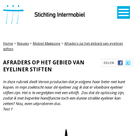
STICHTING INTERMOBIEL
Home
>
Nieuws
>
Mobiel Magazine
>
Afraders op het gebied van eyeliner
stiften
AFRADERS OP HET GEBIED VAN
DELEN:
EYELINER STIFTEN
In deze rubriek deelt Veroni producten dat je volgens haar beter niet kunt
kopen.
In mijn zoektocht naar dé eyeliner zag ik dat er vloeibare eyeliner
stiften zijn. Het is te vergelijken met een vilstift. Zou dat de oplossing zijn,
zodat ik met beperkte handfunctie toch een dunne strakke eyeliner kan
zetten? Nou, even uitproberen dus.
Test 1