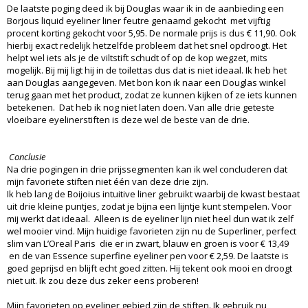
De laatste poging deed ik bij Douglas waar ik in de aanbieding een
Borjous liquid eyeliner liner feutre genaamd gekocht met vijftig
procent korting gekocht voor 5,95. De normale prijs is dus € 11,90. Ook
hierbij exact redelijk hetzelfde probleem dat het snel opdroogt. Het
helpt wel iets als je de viltstift schudt of op de kop wegzet, mits
mogelijk. Bij mij ligt hij in de toilettas dus dat is niet ideaal. Ik heb het
aan Douglas aangegeven. Met bon kon ik naar een Douglas winkel
terug gaan met het product, zodat ze kunnen kijken of ze iets kunnen
betekenen. Dat heb ik nog niet laten doen. Van alle drie geteste
vloeibare eyelinerstiften is deze wel de beste van de drie.
Conclusie
Na drie pogingen in drie prijssegmenten kan ik wel concluderen dat
mijn favoriete stiften niet één van deze drie zijn.
Ik heb lang de Boijoius intuitive liner gebruikt waarbij de kwast bestaat
uit drie kleine puntjes, zodat je bijna een lijntje kunt stempelen. Voor
mij werkt dat ideaal. Alleen is de eyeliner lijn niet heel dun wat ik zelf
wel mooier vind. Mijn huidige favorieten zijn nu de Superliner, perfect
slim van L’Oreal Paris die er in zwart, blauw en groen is voor € 13,49
en de van Essence superfine eyeliner pen voor € 2,59. De laatste is
goed geprijsd en blijft echt goed zitten. Hij tekent ook mooi en droogt
niet uit. Ik zou deze dus zeker eens proberen!
Mijn favorieten op eyeliner gebied zijn de stiften. Ik gebruik nu