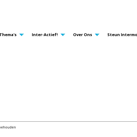
AVIGATION
Thema's
Inter-Actief!
Over Ons
Steun Intermo
orbehouden