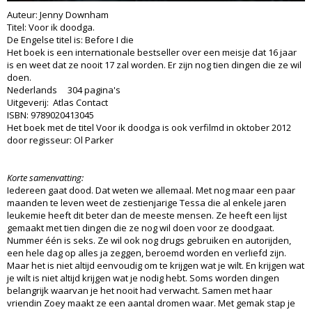
Auteur: Jenny Downham
Titel: Voor ik doodga.
De Engelse titel is: Before I die
Het boek is een internationale bestseller over een meisje dat 16 jaar
is en weet dat ze nooit 17 zal worden. Er zijn nog tien dingen die ze wil
doen.
Nederlands 304 pagina's
Uitgeverij: Atlas Contact
ISBN: 9789020413045
Het boek met de titel Voor ik doodga is ook verfilmd in oktober 2012
door regisseur: Ol Parker
Korte samenvatting:
Iedereen gaat dood. Dat weten we allemaal. Met nog maar een paar
maanden te leven weet de zestienjarige Tessa die al enkele jaren
leukemie heeft dit beter dan de meeste mensen. Ze heeft een lijst
gemaakt met tien dingen die ze nog wil doen voor ze doodgaat.
Nummer één is seks. Ze wil ook nog drugs gebruiken en autorijden,
een hele dag op alles ja zeggen, beroemd worden en verliefd zijn.
Maar het is niet altijd eenvoudig om te krijgen wat je wilt. En krijgen wat
je wilt is niet altijd krijgen wat je nodig hebt. Soms worden dingen
belangrijk waarvan je het nooit had verwacht. Samen met haar
vriendin Zoey maakt ze een aantal dromen waar. Met gemak stap je