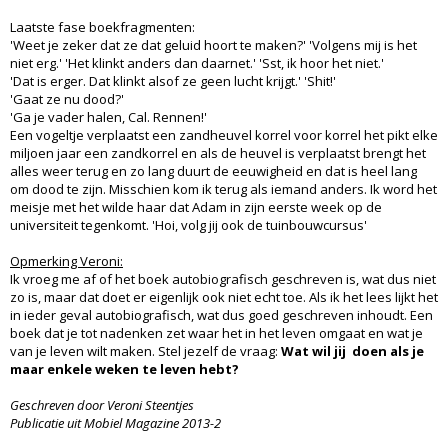
Laatste fase boekfragmenten:
'Weet je zeker dat ze dat geluid hoort te maken?' 'Volgens mij is het
niet erg.' 'Het klinkt anders dan daarnet.' 'Sst, ik hoor het niet.'
'Dat is erger. Dat klinkt alsof ze geen lucht krijgt.' 'Shit!'
'Gaat ze nu dood?'
'Ga je vader halen, Cal. Rennen!'
Een vogeltje verplaatst een zandheuvel korrel voor korrel het pikt elke
miljoen jaar een zandkorrel en als de heuvel is verplaatst brengt het
alles weer terug en zo lang duurt de eeuwigheid en dat is heel lang
om dood te zijn. Misschien kom ik terug als iemand anders. Ik word het
meisje met het wilde haar dat Adam in zijn eerste week op de
universiteit tegenkomt. 'Hoi, volg jij ook de tuinbouwcursus'
Opmerking Veroni:
Ik vroeg me af of het boek autobiografisch geschreven is, wat dus niet
zo is, maar dat doet er eigenlijk ook niet echt toe. Als ik het lees lijkt het
in ieder geval autobiografisch, wat dus goed geschreven inhoudt. Een
boek dat je tot nadenken zet waar het in het leven omgaat en wat je
van je leven wilt maken. Stel jezelf de vraag:
Wat wil jij doen als je
maar enkele weken te leven hebt?
Geschreven door Veroni Steentjes
Publicatie uit Mobiel Magazine 2013-2