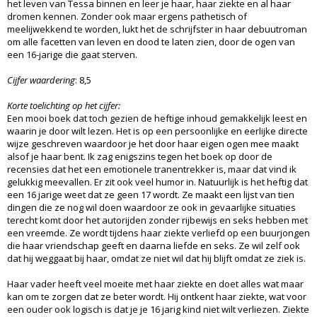
het leven van Tessa binnen en leer je haar, haar ziekte en al haar
dromen kennen. Zonder ook maar ergens pathetisch of
meelijwekkend te worden, lukt het de schrijfster in haar debuutroman
om alle facetten van leven en dood te laten zien, door de ogen van
een 16-jarige die gaat sterven.
Cijfer waardering
: 8,5
Korte toelichting op het cijfer:
Een mooi boek dat toch gezien de heftige inhoud gemakkelijk leest en
waarin je door wilt lezen. Het is op een persoonlijke en eerlijke directe
wijze geschreven waardoor je het door haar eigen ogen mee maakt
alsof je haar bent. Ik zag enigszins tegen het boek op door de
recensies dat het een emotionele tranentrekker is, maar dat vind ik
gelukkig meevallen. Er zit ook veel humor in. Natuurlijk is het heftig dat
een 16 jarige weet dat ze geen 17 wordt. Ze maakt een lijst van tien
dingen die ze nog wil doen waardoor ze ook in gevaarlijke situaties
terecht komt door het autorijden zonder rijbewijs en seks hebben met
een vreemde. Ze wordt tijdens haar ziekte verliefd op een buurjongen
die haar vriendschap geeft en daarna liefde en seks. Ze wil zelf ook
dat hij weggaat bij haar, omdat ze niet wil dat hij blijft omdat ze ziek is.
Haar vader heeft veel moeite met haar ziekte en doet alles wat maar
kan om te zorgen dat ze beter wordt. Hij ontkent haar ziekte, wat voor
een ouder ook logisch is dat je je 16 jarig kind niet wilt verliezen. Ziekte