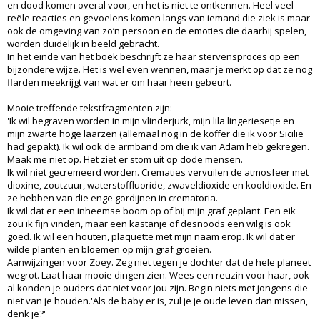
en dood komen overal voor, en het is niet te ontkennen. Heel veel
reële reacties en gevoelens komen langs van iemand die ziek is maar
ook de omgeving van zo’n persoon en de emoties die daarbij spelen,
worden duidelijk in beeld gebracht.
In het einde van het boek beschrijft ze haar stervensproces op een
bijzondere wijze. Het is wel even wennen, maar je merkt op dat ze nog
flarden meekrijgt van wat er om haar heen gebeurt.
Mooie treffende tekstfragmenten zijn:
'Ik wil begraven worden in mijn vlinderjurk, mijn lila lingeriesetje en
mijn zwarte hoge laarzen (allemaal nog in de koffer die ik voor Sicilië
had gepakt). Ik wil ook de armband om die ik van Adam heb gekregen.
Maak me niet op. Het ziet er stom uit op dode mensen.
Ik wil niet gecremeerd worden. Crematies vervuilen de atmosfeer met
dioxine, zoutzuur, waterstoffluoride, zwaveldioxide en kooldioxide. En
ze hebben van die enge gordijnen in crematoria.
Ik wil dat er een inheemse boom op of bij mijn graf geplant. Een eik
zou ik fijn vinden, maar een kastanje of desnoods een wilg is ook
goed. Ik wil een houten, plaquette met mijn naam erop. Ik wil dat er
wilde planten en bloemen op mijn graf groeien.
Aanwijzingen voor Zoey. Zeg niet tegen je dochter dat de hele planeet
wegrot. Laat haar mooie dingen zien. Wees een reuzin voor haar, ook
al konden je ouders dat niet voor jou zijn. Begin niets met jongens die
niet van je houden.'Als de baby er is, zul je je oude leven dan missen,
denk je?'