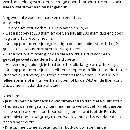
wordt duidelijk gescrubt en verzorgd door dit product. De huid voelt
alleen wat stroef aan na het gebruik.
Nog even alle voor- en nadelen op een rijtje:
Voordelen:
- Dit product kost slechts 8,95 in plaats van 19,50.
- Deze pot bevat 220 gram en die van Rituals 200 gram dus er zit ook
nog eens 10 procent meer is.
- Kneipp producten zijn regelmatig in de aanbieding voor 1+1 of 2+1
gratis. Bij Rituals is 20 procent korting al veel.
- Deze scrub is minder grof dan die van Rituals dus voor een
gevoelige kwetsbaardere huid is dit beter.
- Het verzorgt duidelijk je huid door het olie laagje wat achterblijft.
- Kneipp producten zijn makkelijker te kopen dan Rituals producten. Je
kunt het bij Kruidvat, DA, Trekpleister en Etos kopen. Rituals kun je
alleen online of in hun winkels kopen of bij de V&D en de Bijenkorf.
Dat zit niet in ieder dorp of stad.
Nadelen:
- Je huid voelt na het gebruik wat stroever aan dan met Rituals scrub.
- Het laat wel een geur achter maar het is wel subtiel. Ik heb daarom
na de scrub wel een doucheproduct gebruikt wat ik bij de Rituals
scrub niet doe. Ik wil graag ruiken wat ik gebruik dus vandaar dat ik
het als nadeel zie.
- Kneipp heeft twee soorten suiker bodyscrub in de handel