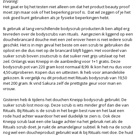
Ervaring:
Het gaat er bij het testen niet alleen om dat het product beauty proof
moet zijn maar ook of het beperking proof is. Dat wil zeggen of je het
ook goed kunt gebruiken als je fysieke beperkingen hebt.
Ik gebruik al lang verschillende bodyscrub producten.Ik ben altijd erg
tevreden over de bodyscrubs van rituals. Aangezien ik liggend op een
douchebrancard douche met een zeil erover heen is niet iedere scrub
geschikt. Het is in mijn geval het beste om een scrub te gebruiken die
oplost en die dus niet op de brancard blijft liggen. Het voordeel van
suiker scrub boven zoutscrub is dat suiker niet grijs uitslaat op het
zeil. Onlangs was Kneipp in de aanbieding voor 1+1 gratis. Deze
bodyscrub pot van 220 gram kost normaal 8,99. Ik kon het nu dus voor
4,50 uitproberen. Kopen dus en uittesten. Ik heb voor amandelolie
gekozen. Ik vergelijk nu dit product met Rituals bodyscrub van 19,50
met 200 gram. Ik vind Sakura zelf de prettigste geur voor man en
vrouw.
Gisteren heb ik tijdens het douchen Kneipp bodyscrub gebruikt. De
suiker scrub lost mooi op. Deze scrub is iets minder grof dan die van
Rituals. Bij Rituals is de scrub in het begin best ruw en het laat een
rode huid achter waardoor het wel duidelijk te zien is. Ook deze
Kneipp scrub laat een olie laagje achter na het gebruik net als de
Rituals scrub doet. Je ruikt de amandelgeur subtiel. Ik heb na de scrub
nog wel een doucheproduct gebruikt wat ik bij Rituals niet doe. De huid