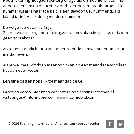
Houd rekening met geen achtergrondgeluid en met niet praten met
andere mensen op de achtergrond i.v.m. de verstaanbaarheid. Het
nummer waar je naar toe belt, is een gewoon 010 nummer dus is
lokaal tarief. Het is dus geen duur nummer.
De volgende datum is 13 juli.
Zet het vast in je agenda. In augustus is er vakantie tijd, dus er is dan
geen spraakchat
Als je het spraakchatten wilt testen voor de nieuwe onder ons, mail
me dan even.
Als je wel mee wilt doen maar nooit kan op een maandagavond laat
het dan even weten.
Een fijne dag en hopelijk tot maandag de 8e .
Groetjes Veroni Steentjes voorzitter van Stichting Intermobiel
v.steentjes@intermobiel.com
www.intermobiel.com
© 2026 Stichting Intermobiel. Alle rechten voorbehouden