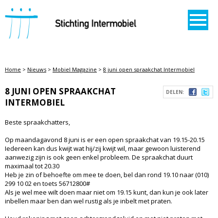
STICHTING INTERMOBIEL
Home
>
Nieuws
>
Mobiel Magazine
>
8 juni open spraakchat Intermobiel
8 JUNI OPEN SPRAAKCHAT
DELEN:
INTERMOBIEL
Beste spraakchatters,
Op maandagavond 8 juni is er een open spraakchat van 19.15-20.15
Iedereen kan dus kwijt wat hij/zij kwijt wil, maar gewoon luisterend
aanwezig zijn is ook geen enkel probleem. De spraakchat duurt
maximaal tot 20.30
Heb je zin of behoefte om mee te doen, bel dan rond 19.10 naar (010)
299 10 02 en toets 56712800#
Als je wel mee wilt doen maar niet om 19.15 kunt, dan kun je ook later
inbellen maar ben dan wel rustig als je inbelt met praten.