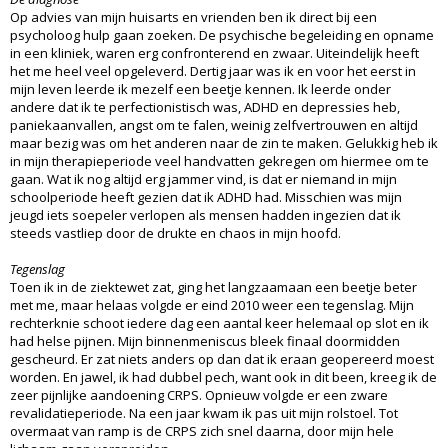
Op advies van mijn huisarts en vrienden ben ik direct bij een
psycholoog hulp gaan zoeken. De psychische begeleiding en opname
in een kliniek, waren erg confronterend en zwaar. Uiteindelijk heeft
het me heel veel opgeleverd. Dertig jaar was ik en voor het eerst in
mijn leven leerde ik mezelf een beetje kennen. Ik leerde onder
andere dat ik te perfectionistisch was, ADHD en depressies heb,
paniekaanvallen, angst om te falen, weinig zelfvertrouwen en altijd
maar bezig was om het anderen naar de zin te maken. Gelukkig heb ik
in mijn therapieperiode veel handvatten gekregen om hiermee om te
gaan. Wat ik nog altijd erg jammer vind, is dat er niemand in mijn
schoolperiode heeft gezien dat ik ADHD had. Misschien was mijn
jeugd iets soepeler verlopen als mensen hadden ingezien dat ik
steeds vastliep door de drukte en chaos in mijn hoofd.
Tegenslag
Toen ik in de ziektewet zat, ging het langzaamaan een beetje beter
met me, maar helaas volgde er eind 2010 weer een tegenslag. Mijn
rechterknie schoot iedere dag een aantal keer helemaal op slot en ik
had helse pijnen. Mijn binnenmeniscus bleek finaal doormidden
gescheurd. Er zat niets anders op dan dat ik eraan geopereerd moest
worden. En jawel, ik had dubbel pech, want ook in dit been, kreeg ik de
zeer pijnlijke aandoening CRPS. Opnieuw volgde er een zware
revalidatieperiode. Na een jaar kwam ik pas uit mijn rolstoel. Tot
overmaat van ramp is de CRPS zich snel daarna, door mijn hele