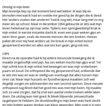
Omslag in mijn leven
Mijn leventje liep op dat moment best wel lekker. Ik was blij en
tevreden met wat ik had en voelde me goed bij de dingen die ik deed.
Het 'anders voelen dan anderen' had ik nog wel, maar lang niet zo erg
meer als op school. Maar in december 2004 gebeurde er iets wat mijn
leven helemaal op zijn kop zette. Tijdens een springwedstrijd brak ik
mijn enkel. In eerste instantie dacht ik: even een paar weken gips en
weer door gaan, zoals de meeste mensen die iets breken. Helaas
pakte dit voor mij heel anders uit. De breuk in mijn enkel moest
geopereerd worden en alles wat mis kon gaan, ging ook mis.
CRPS
Direct na de operatie had ik bij iedere minuscule beweging die ik
maakte ongelooflijk veel pijn. Na zes weken mocht mijn gips eraf. Tot
mijn schrik kon ik mijn enkel niet bewegen en was mijn onderbeen
paars en koud. De orthopeed die mij geopereerd had, ontkende dat
er iets mis was en was er stellig van overtuigd dat alles tussen mijn
oren zat. Maar mijn huisarts en fysiotherapeut maakten zich wel
degelijk zorgen en adviseerden me een second opinion. Deze nieuwe
orthopeed zag direct dat het goed mis was met mijn been. Hij maakte
zich zo veel zorgen, dat hij snel een aantal onderzoeken wilde laten
doen. De uitslag was niet goed. Ik bleek blijvende zenuwschade
opgelopen te hebben. De doorbloeding in mijn been was heel slecht
en mijn botten waren donker van kleur geworden. Mijn voet is in een