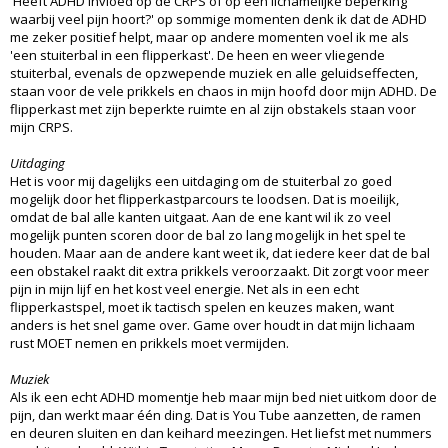
'Heeft ADHD invloed op de CRPS of op een lichamelijke beperking
waarbij veel pijn hoort?' op sommige momenten denk ik dat de ADHD
me zeker positief helpt, maar op andere momenten voel ik me als
'een stuiterbal in een flipperkast'. De heen en weer vliegende
stuiterbal, evenals de opzwepende muziek en alle geluidseffecten,
staan voor de vele prikkels en chaos in mijn hoofd door mijn ADHD. De
flipperkast met zijn beperkte ruimte en al zijn obstakels staan voor
mijn CRPS.
Uitdaging
Het is voor mij dagelijks een uitdaging om de stuiterbal zo goed
mogelijk door het flipperkastparcours te loodsen. Dat is moeilijk,
omdat de bal alle kanten uitgaat. Aan de ene kant wil ik zo veel
mogelijk punten scoren door de bal zo lang mogelijk in het spel te
houden. Maar aan de andere kant weet ik, dat iedere keer dat de bal
een obstakel raakt dit extra prikkels veroorzaakt. Dit zorgt voor meer
pijn in mijn lijf en het kost veel energie. Net als in een echt
flipperkastspel, moet ik tactisch spelen en keuzes maken, want
anders is het snel game over. Game over houdt in dat mijn lichaam
rust MOET nemen en prikkels moet vermijden.
Muziek
Als ik een echt ADHD momentje heb maar mijn bed niet uitkom door de
pijn, dan werkt maar één ding. Dat is You Tube aanzetten, de ramen
en deuren sluiten en dan keihard meezingen. Het liefst met nummers