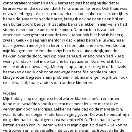
concentratieproblemen aan. Daarnaast was het erg pijnlijk dat er
leraren waren die dachten dat ik te lui was om te leren. Ook thuis was
er vaak onbegrip als ik mijn huiswerk niet kon maken of slechte cijfers
behaalde. Naast mijn rode haren, kreeg ik ook nog eens een bril en
een buitenboord beugel! Ik zat alles behalve lekker in mijn vel en had
steeds meer moeite om mee te komen. Daarom ben ik van het
Atheneum overgestapt naar de HAVO. Maar ook hier had ik het erg
zwaar. Gelukkig zag mijn mentor in dat ik alles behalve lui was, maar
dat ik gewoon moeilijk kon leren en informatie anders verwerkte dan
mijn klasgenoten. Mede door zijn hulp heb ik uiteindelijk, met de
hakken over de sloot, mijn diploma gehaald. Vriendinnen had ik erg
weinig, omdat ik niet in de kantine kon pauzeren. Daar vond ik het
veel te druk en lawaaierig. Mee op stap gaan, de kroeg in of festivals
bezoeken deed ik ook nooit vanwege hetzelfde probleem. Mijn
klasgenoten begrepen mijn probleem niet, maar erger nog, ik zelf ook
niet. Ik was blijkbaar anders dan andere kinderen.
Vrije tijd
Mijn hobby's op de lagere school waren klarinet spelen en turnen.
Rond mijn twaalfde vond ik dit echt niet meer leuk en mocht ik ze
vervangen door paardrijles. Lekker de hele dag op de manege zijn,
waar ik later ook eigen kinderlessen ging geven. Dit was helemaal mijn
ding. Hier had ik totaal geen last van mijn ADHD. Thuis had ik twee
katten en een konijn. Dieren waren in mijn ogen altijd eerlijk, je kon ze
vertrouwen en alles vertellen. Ze gaven me warmte, troost en liefde.