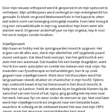
Door mijn nieuwe orthopeed werd ik geopereerd om mijn spitsvoet te
verhelpen. Mijn achillespees werd verlengd en mijn enkelgewricht los
gemaakt. Er bleek vergroeid littekenweefsels in het kapsel te zitten
wat iedere vorm van beweging onmogelijk maakte. Even later kreeg ik
nog een zenuwblokkade in mijn rug, waardoor mijn been weer iets
warmer werd. Ongeveer anderhalf jaar na mijn ongeluk, liep ik voor
het eerst stukjes zonder krukken.
Vrijwilligerswerk
Mijn baan en hobby met de springpaarden moest ik opgeven. Het
ergste van dit alles was, dat ik mijn allerliefste zelf opgeleide paard
moest verkopen. Dat deed heel veel pijn. Van het geld kocht ik een
auto met een automaat. Dat maakte het een beetje dragelijker, want
Yes! Ik kon weer autorijden en voelde me meteen een stuk vrijer. Na
maanden van fysiotherapie en behandelingen, ben ik op zoek
gegaan naar vrijwilligerswerk. Want door het thuiszitten werd het
langzaamaan steeds drukker en chaotischer in mijn hoofd. Tijdens
mijn zoektocht kwam ik bij het Dierenasiel in Den Bosch terecht. Ik
hielp mee op kantoor, hield de website bij en begeleide klanten bij de
aanschaf van een hond of kat. Gipsy ging gezellig met mij mee naar
het werk. Het was fijn om weer onder de mensen te zijn. Niet veel later
werd mijn vrijwilligerscontract omgezet naar een betaalde baan,
waardoor ik volledig uit de ziektewet kwam! Het was met mijn CRPS
zwaar, maar het ging naar omstandigheden best goed.