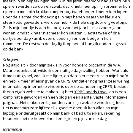
meer pijn en beperkingen dan ik in die jaren daarvoor had gehad. Mijn
spieren werden zo dun en zwak, dat ik niet meer op mijn brommer kon
rijden en met mijn krukken amper nog tweehonderd meter kon lopen.
Door de slechte doorbloeding zijn mijn benen paars van kleur en
steenkoud geworden. Hierdoor heb ik de hele dag door erg veel pijn.
Zelfs mijn hondje is aan het begin van het jaar bij mijn vader gaan
wonen, omdat ik haar niet meer kon uitlaten. Slechts twee of drie
uurtjes per dag kan ik even uit bed zijn en een beetje in huis
rommelen. De rest van de dag lig ik op bed of hang ik onderuit gezakt
op de bank.
Schrijven
Nog altijd zit ik door mijn ziek zijn voor honderd procent in de WIA.
Maar ondanks dat, wilde ik een nuttige daginvulling hebben. Want als
ik me nuttig voel, voel ik me fijner, en dan is er meer rust in mijn hoofd
en heb ik meer afleiding van de CRPS. Omdat er nog maar zeer weinig
informatie op internet te vinden is over de aandoening CRPS, besloot
ik een eigen website te maken. Hij heet
'CRPS needs Love'
en is een
combinatie geworden van een blog en een aantal vaste informatieve
pagina's. Het maken en bijhouden van mijn website vind ik erg leuk.
Het is met mijn zere lijf redelijk goed te doen. Ik kan alles op mijn
laptopje onderuitgezakt op mijn bank of bed uitwerken, rekening
houdend met de hoeveelheid energie en pijn van die dag.
Intermobiel