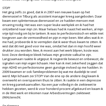
STOP!
Het ging zelfs zo goed, dat ik in 2007 een nieuwe baan op het
dierenasiel in Tilburg als assistent manager kreeg aangeboden. Daar
kwam een splinternieuw dierenasiel en ze hadden mensen met
ervaring nodig. Het was een super leuke werkplek en ik had het
ontzettend naar mijn zin. Maar helaas had ik naast het werken, al mijn
vrije tijd nodig om bij te tanken. Ik was te perfectionistisch en wilde niet
toegeven aan de vermoeidheid en pijn in mijn been. Met alles wat ik in
me had, probeerde ik te vermijden dat ik weer thuis kwam te zitten. Ik
wist dat dit niet goed voor me was, omdat het dan in mijn hoofd weer
drukker zou worden. Nee, ik moest aan het werk blijven, koste was
kost. Deze denkwijze bleek helaas mijn grootste valkuil te zijn.
Langzaamaan raakte ik uitgeput. Ik negeerde bewust en onbewust, de
signalen van mijn eigen lichaam. Hier kan ik met zekerheid zeggen dat
mijn ADHD en perfectionisme geen gunstige invloed op me hadden. In
2009 kwamen er ook familieproblemen bij wat me duidelijk te veel
werd. Mijn lichaam zei STOP! Van de ene op de andere dag kwam ik
overwerkt en overspannen thuis te zitten. Ik raakte in een depressie
en kreeg paniekaanvallen. Na een jaar volledig in de ziektewet te
hebben gezeten, werd ik voor honderd procent afgekeurd en kwam ik
in de Wet werk en Inkomen naar Arbeidsvermogen ziektewet
(WIA) terecht.
De diagnose