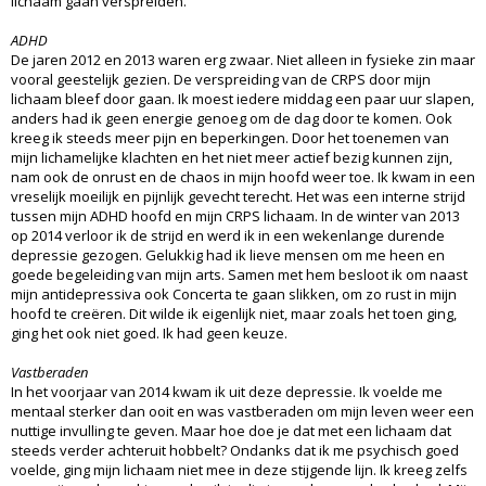
lichaam gaan verspreiden.
ADHD
De jaren 2012 en 2013 waren erg zwaar. Niet alleen in fysieke zin maar
vooral geestelijk gezien. De verspreiding van de CRPS door mijn
lichaam bleef door gaan. Ik moest iedere middag een paar uur slapen,
anders had ik geen energie genoeg om de dag door te komen. Ook
kreeg ik steeds meer pijn en beperkingen. Door het toenemen van
mijn lichamelijke klachten en het niet meer actief bezig kunnen zijn,
nam ook de onrust en de chaos in mijn hoofd weer toe. Ik kwam in een
vreselijk moeilijk en pijnlijk gevecht terecht. Het was een interne strijd
tussen mijn ADHD hoofd en mijn CRPS lichaam. In de winter van 2013
op 2014 verloor ik de strijd en werd ik in een wekenlange durende
depressie gezogen. Gelukkig had ik lieve mensen om me heen en
goede begeleiding van mijn arts. Samen met hem besloot ik om naast
mijn antidepressiva ook Concerta te gaan slikken, om zo rust in mijn
hoofd te creëren. Dit wilde ik eigenlijk niet, maar zoals het toen ging,
ging het ook niet goed. Ik had geen keuze.
Vastberaden
In het voorjaar van 2014 kwam ik uit deze depressie. Ik voelde me
mentaal sterker dan ooit en was vastberaden om mijn leven weer een
nuttige invulling te geven. Maar hoe doe je dat met een lichaam dat
steeds verder achteruit hobbelt? Ondanks dat ik me psychisch goed
voelde, ging mijn lichaam niet mee in deze stijgende lijn. Ik kreeg zelfs