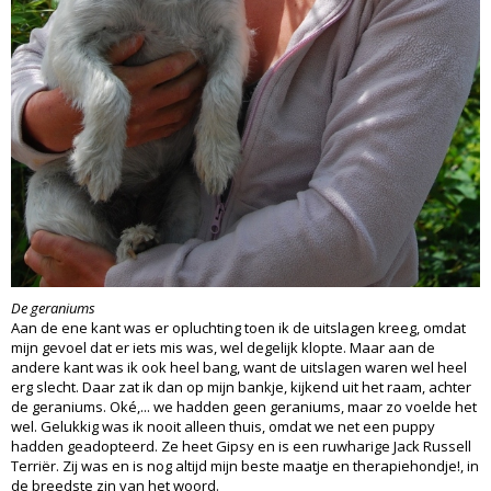
De geraniums
Aan de ene kant was er opluchting toen ik de uitslagen kreeg, omdat
mijn gevoel dat er iets mis was, wel degelijk klopte. Maar aan de
andere kant was ik ook heel bang, want de uitslagen waren wel heel
erg slecht. Daar zat ik dan op mijn bankje, kijkend uit het raam, achter
de geraniums. Oké,... we hadden geen geraniums, maar zo voelde het
wel. Gelukkig was ik nooit alleen thuis, omdat we net een puppy
hadden geadopteerd. Ze heet Gipsy en is een ruwharige Jack Russell
Terriër. Zij was en is nog altijd mijn beste maatje en therapiehondje!, in
de breedste zin van het woord.