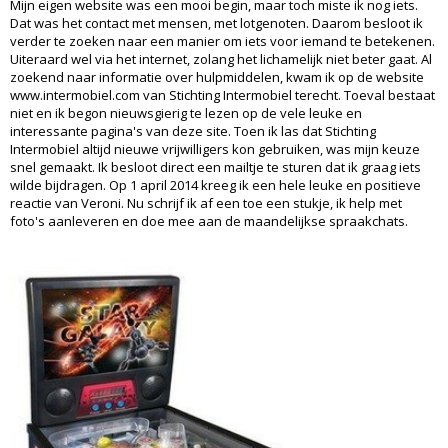
Mijn eigen website was een mooi begin, maar toch miste ik nog iets.
Dat was het contact met mensen, met lotgenoten. Daarom besloot ik
verder te zoeken naar een manier om iets voor iemand te betekenen.
Uiteraard wel via het internet, zolang het lichamelijk niet beter gaat. Al
zoekend naar informatie over hulpmiddelen, kwam ik op de website
www.intermobiel.com van Stichting Intermobiel terecht. Toeval bestaat
niet en ik begon nieuwsgierig te lezen op de vele leuke en
interessante pagina's van deze site. Toen ik las dat Stichting
Intermobiel altijd nieuwe vrijwilligers kon gebruiken, was mijn keuze
snel gemaakt. Ik besloot direct een mailtje te sturen dat ik graag iets
wilde bijdragen. Op 1 april 2014 kreeg ik een hele leuke en positieve
reactie van Veroni. Nu schrijf ik af een toe een stukje, ik help met
foto's aanleveren en doe mee aan de maandelijkse spraakchats.