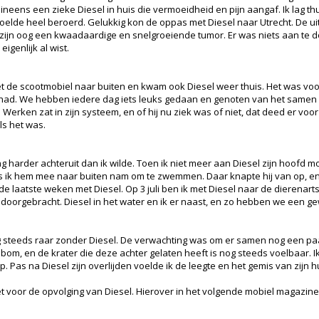
neens een zieke Diesel in huis die vermoeidheid en pijn aangaf. Ik lag thu
voelde heel beroerd. Gelukkig kon de oppas met Diesel naar Utrecht. De ui
 zijn oog een kwaadaardige en snelgroeiende tumor. Er was niets aan te d
igenlijk al wist.
t de scootmobiel naar buiten en kwam ook Diesel weer thuis. Het was voor
fd had. We hebben iedere dag iets leuks gedaan en genoten van het samen 
Werken zat in zijn systeem, en of hij nu ziek was of niet, dat deed er voo
ls het was.
g harder achteruit dan ik wilde. Toen ik niet meer aan Diesel zijn hoofd
als ik hem mee naar buiten nam om te zwemmen. Daar knapte hij van op, en
 laatste weken met Diesel. Op 3 juli ben ik met Diesel naar de dierenart
doorgebracht. Diesel in het water en ik er naast, en zo hebben we een 
g steeds raar zonder Diesel. De verwachting was om er samen nog een paar
bom, en de krater die deze achter gelaten heeft is nog steeds voelbaar. Ik
p. Pas na Diesel zijn overlijden voelde ik de leegte en het gemis van zijn h
zet voor de opvolging van Diesel. Hierover in het volgende mobiel magazin