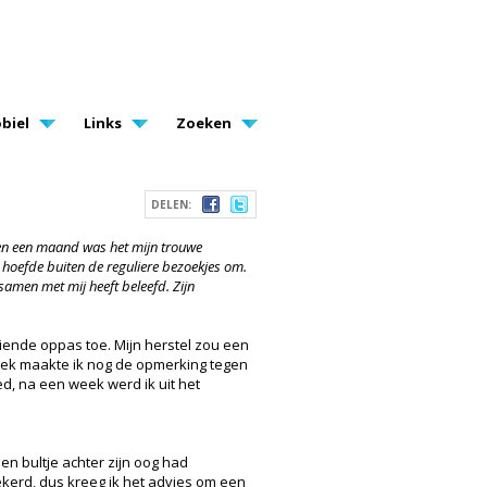
biel
Links
Zoeken
DELEN:
nen een maand was het mijn trouwe
 hoefde buiten de reguliere bezoekjes om.
samen met mij heeft beleefd. Zijn
iende oppas toe. Mijn herstel zou een
trek maakte ik nog de opmerking tegen
d, na een week werd ik uit het
en bultje achter zijn oog had
ekerd, dus kreeg ik het advies om een