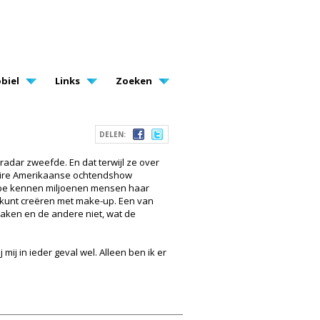
biel
Links
Zoeken
DELEN:
radar zweefde. En dat terwijl ze over
ulaire Amerikaanse ochtendshow
Tube kennen miljoenen mensen haar
je kunt creëren met make-up. Een van
 maken en de andere niet, wat de
mij in ieder geval wel. Alleen ben ik er