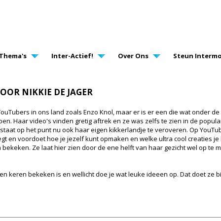
AVIGATION
Thema's
Inter-Actief!
Over Ons
Steun Intermo
OOR NIKKIE DE JAGER
YouTubers in ons land zoals Enzo Knol, maar er is er een die wat onder de 
pen. Haar video's vinden gretig aftrek en ze was zelfs te zien in de pop
 staat op het punt nu ook haar eigen kikkerlandje te veroveren. Op You
tlegt en voordoet hoe je jezelf kunt opmaken en welke ultra cool creaties 
oen bekeken. Ze laat hier zien door de ene helft van haar gezicht wel op te
n keren bekeken is en wellicht doe je wat leuke ideeen op. Dat doet ze bij 