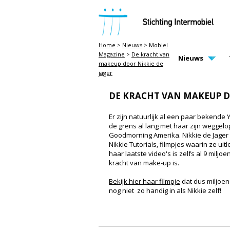
STICHTING INTERMOBIEL
Home
>
Nieuws
>
Mobiel
Magazine
>
De kracht van
MAIN PAGE N
Nieuws
makeup door Nikkie de
jager
DE KRACHT VAN MAKEUP D
Er zijn natuurlijk al een paar bekende 
de grens al lang met haar zijn weggelo
Goodmorning Amerika. Nikkie de Jager
Nikkie Tutorials, filmpjes waarin ze ui
haar laatste video's is zelfs al 9 milj
kracht van make-up is.
Bekijk hier haar filmpje
dat dus miljoene
nog niet zo handig in als Nikkie zelf!