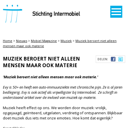
STICHTING INTERMOBIEL
Home
>
Nieuws
>
Mobiel Magazine
>
Muziek
>
Muziek beroert niet alleen
mensen maar ook materie
MUZIEK BEROERT NIET ALLEEN
DELEN:
MENSEN MAAR OOK MATERIE
‘Muziek beroert niet alleen mensen maar ook materie.’
Evy is 50+ en heeft een auto-immuunziekte met chronische pijn. Ze is al jaren
bedlegerig. Evy is ook actief als vrijwilligster bij Intermobiel. Ze schrijft in
onderstaand artikel over de invloed van muziek op materie.
Muziek heeft effect op ons. We worden door muziek: vrolijk,
opgejaagd, geïrriteerd, uitgelaten, verdrietig of ontspannen. Blijkbaar
doet muziek dus iets met onze emoties. Hoe komt dat eigenlijk?