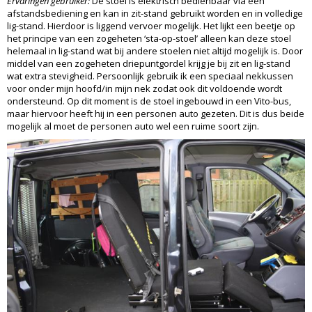
Ervaringen gebruiker:
De stoel is elektrisch bedienbaar via een
afstandsbediening en kan in zit-stand gebruikt worden en in volledige
lig-stand. Hierdoor is liggend vervoer mogelijk. Het lijkt een beetje op
het principe van een zogeheten ‘sta-op-stoel’ alleen kan deze stoel
helemaal in lig-stand wat bij andere stoelen niet altijd mogelijk is. Door
middel van een zogeheten driepuntgordel krijg je bij zit en lig-stand
wat extra stevigheid. Persoonlijk gebruik ik een speciaal nekkussen
voor onder mijn hoofd/in mijn nek zodat ook dit voldoende wordt
ondersteund. Op dit moment is de stoel ingebouwd in een Vito-bus,
maar hiervoor heeft hij in een personen auto gezeten. Dit is dus beide
mogelijk al moet de personen auto wel een ruime soort zijn.