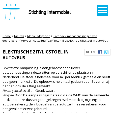
STICHTING INTERMOBIEL
Home
>
Nieuws
>
Mobiel Magazine
>
Fotohoek met aanpassingen van
gebruikers
>
Vervoer: Auto/Bus/Taxi/Fiets
>
Elektrische zit/ligstoel in auto/bus
ELEKTRISCHE ZIT/LIGSTOEL IN
DELEN:
AUTO/BUS
Leverancier:
Aanpassing is aangebracht door ‘Bever
autoaanpassingen’ deze zitten op verschillende plaatsen in
Nederland. De stoel is helemaal voor mij persoonlijk gemaakt en heeft
dus geen merk o.i.d. De opbouw is helemaal gedaan door Bever en zij
hebben ook de zitting gemaakt.
Naam gebruiker:
Lilian Goudzwaard
Vergoed door:
De aanpassing is betaald via de WMO van de gemeente
en ik heb deze dus vergoed gekregen. Wel moet ik bij mijn eigen
autoverzekering de inboedel van de auto zelf meeverzekeren voor
het geval dat er wat gebeurd.