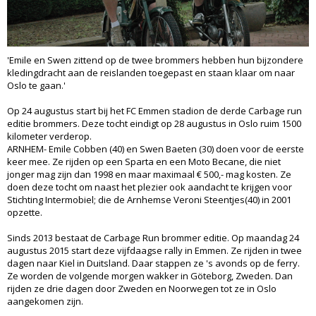
'Emile en Swen zittend op de twee brommers hebben hun bijzondere
kledingdracht aan de reislanden toegepast en staan klaar om naar
Oslo te gaan.'
Op 24 augustus start bij het FC Emmen stadion de derde Carbage run
editie brommers. Deze tocht eindigt op 28 augustus in Oslo ruim 1500
kilometer verderop.
ARNHEM- Emile Cobben (40) en Swen Baeten (30) doen voor de eerste
keer mee. Ze rijden op een Sparta en een Moto Becane, die niet
jonger mag zijn dan 1998 en maar maximaal € 500,- mag kosten. Ze
doen deze tocht om naast het plezier ook aandacht te krijgen voor
Stichting Intermobiel; die de Arnhemse Veroni Steentjes(40) in 2001
opzette.
Sinds 2013 bestaat de Carbage Run brommer editie. Op maandag 24
augustus 2015 start deze vijfdaagse rally in Emmen. Ze rijden in twee
dagen naar Kiel in Duitsland. Daar stappen ze 's avonds op de ferry.
Ze worden de volgende morgen wakker in Göteborg, Zweden. Dan
rijden ze drie dagen door Zweden en Noorwegen tot ze in Oslo
aangekomen zijn.