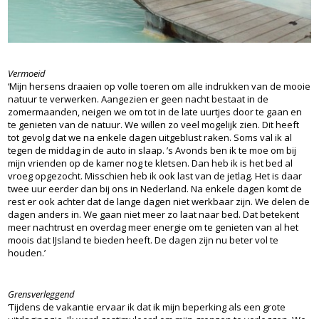
Vermoeid
‘Mijn hersens draaien op volle toeren om alle indrukken van de mooie
natuur te verwerken. Aangezien er geen nacht bestaat in de
zomermaanden, neigen we om tot in de late uurtjes door te gaan en
te genieten van de natuur. We willen zo veel mogelijk zien. Dit heeft
tot gevolg dat we na enkele dagen uitgeblust raken. Soms val ik al
tegen de middag in de auto in slaap. ’s Avonds ben ik te moe om bij
mijn vrienden op de kamer nog te kletsen. Dan heb ik is het bed al
vroeg opgezocht. Misschien heb ik ook last van de jetlag. Het is daar
twee uur eerder dan bij ons in Nederland. Na enkele dagen komt de
rest er ook achter dat de lange dagen niet werkbaar zijn. We delen de
dagen anders in. We gaan niet meer zo laat naar bed. Dat betekent
meer nachtrust en overdag meer energie om te genieten van al het
moois dat IJsland te bieden heeft. De dagen zijn nu beter vol te
houden.’
Grensverleggend
‘Tijdens de vakantie ervaar ik dat ik mijn beperking als een grote