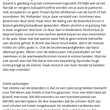
‘IJsland is gelukkig nog niet commercieel ingesteld. Dit blijkt wel uit het
feit dat er nergens betaald hoeft te worden om je auto te parkeren.
Ook accepteren ze geen fooien bij het afrekenen van de lunch of het
avondeten. Als ‘Hollander’ sta je daar versteld van. Voorheen was
IJsland een duur land, maar door de daling van de IJslandse kroon is
IJsland gelukkig betaalbaar geworden. Alleen alcohol is erg prijzig. Het
is daar ongeveer drie keer zo duur dan in Nederland. Alcohol kun je
daarom beter vooraf in een taxfree winkel kopen en dan meenemen
in de auto. Maar met dat warme weer heb ik geen enkele behoefte
aan alcohol gehad. Ik dronk dan liever koud water, dat in de meeste
hotels en cafés gratis is. Ook de bezienswaardigheden zijn bijna
allemaal gratis. Alleen voor de walvisvaart, het paardrijden en het
zwemmen in de warmwaterbronnen moest ik entree betalen. Wat me
ook opviel, was het feit dat je met een beperking, bijzonder hoge
korting krijgt op de entree. Vaak moest ik vier keer minder te betalen
dan mijn vrienden.’
Goede oplossingen
‘Het slimme van de IJslanders is dat ze een oplossing hebben bedacht
voor het tekort aan hotels in het hoogseizoen. Voor een klein land als
IJsland, met maar 300.000 inwoners en een toeristenaantal van
600.000, worden tijdens de drie maanden dat de scholen dicht zijn,
veel scholen tot hotels omgebouwd. De studenten verdienen een