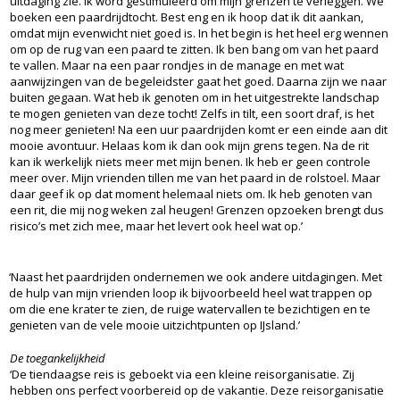
uitdaging zie. Ik word gestimuleerd om mijn grenzen te verleggen. We
boeken een paardrijdtocht. Best eng en ik hoop dat ik dit aankan,
omdat mijn evenwicht niet goed is. In het begin is het heel erg wennen
om op de rug van een paard te zitten. Ik ben bang om van het paard
te vallen. Maar na een paar rondjes in de manage en met wat
aanwijzingen van de begeleidster gaat het goed. Daarna zijn we naar
buiten gegaan. Wat heb ik genoten om in het uitgestrekte landschap
te mogen genieten van deze tocht! Zelfs in tilt, een soort draf, is het
nog meer genieten! Na een uur paardrijden komt er een einde aan dit
mooie avontuur. Helaas kom ik dan ook mijn grens tegen. Na de rit
kan ik werkelijk niets meer met mijn benen. Ik heb er geen controle
meer over. Mijn vrienden tillen me van het paard in de rolstoel. Maar
daar geef ik op dat moment helemaal niets om. Ik heb genoten van
een rit, die mij nog weken zal heugen! Grenzen opzoeken brengt dus
risico’s met zich mee, maar het levert ook heel wat op.’
‘Naast het paardrijden ondernemen we ook andere uitdagingen. Met
de hulp van mijn vrienden loop ik bijvoorbeeld heel wat trappen op
om die ene krater te zien, de ruige watervallen te bezichtigen en te
genieten van de vele mooie uitzichtpunten op IJsland.’
De toegankelijkheid
‘De tiendaagse reis is geboekt via een kleine reisorganisatie. Zij
hebben ons perfect voorbereid op de vakantie. Deze reisorganisatie