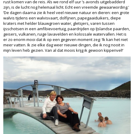
rust komen van de reis. Als we rond elf uur ’s avonds uitgebadderd
zijn, is de lucht nog helemaal licht. Echt een vreemde gewaarwording.’
‘De dagen daarna zie ik heel veel nieuwe natuur en dieren: een grote
walvis tijdens een walvisvaart, dolfijnen, papegaaiduikers, diepe
kraters met helder blauwgroen water, gletsjers, varen tussen
ijsschotsen in een amfibievoertuig, paardrijden op IJslandse paarden,
geisers, vulkanen, ruige lavavelden en kolossale watervallen. Het is
er zo enorm mooi dat ik op een gegeven moment zeg: ‘Ik kan het niet
meer vatten. Ik zie elke dag weer nieuwe dingen, die ik nog nooit in
mijn leven heb gezien. Van al dat moois krijg ik gewoon kippenvel!’