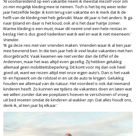
‘Al voorbereidend op een vakantie neem ik meestal mezelf voor om
zo min mogelijk kleding mee te nemen. Toch is het bij mij weer ieder
jaar hetzelfde liedje: ik kom terug van vakantie en ik merk dat ik de
helft van de kleding niet heb gebruikt. Maar dit jaar is het anders. Ik ga
naar IJsland en daar is het koud, ook al is het daar hartje zomer.
Warme kleding is een must, maar dit neemt snel een hele reistas in
beslag. Het is dus goed nadenken wat ik wel en wat ik niet meeneem.’
Vrienden
‘Ik ga deze reis met vier vrienden maken. Vrienden waar ik al tien jaar
mee bevriend ben. In die tien jaar heb ik veel leuke vakanties met hen
doorgebracht. Vaak kwamen we niet verder dan de Eiffel of de
Ardennen, maar het was altijd even gezellig. Zij hebben gelukkig
allemaal geen mobiliteitsbeperking. Dit komt voor mij dan ook heel
goed uit, want we reizen altijd met onze eigen auto’s. Dan is het vaak
til- en hijswerk om de rolstoel in en uit de auto te krijgen. Gelukkig
houden we allemaal van de natuur. Het voordeel is ook dat niemand
kinderen heeft. Zo kunnen we tijdens de vakanties doen en laten wat
we willen zonder dat we poepluiers hoeven te verschonen of vroeg
uit bed moeten omdat de kinderen al wakker zijn. Dat alles houdt ons,
denk ik, al tien jaar bij elkaar.’