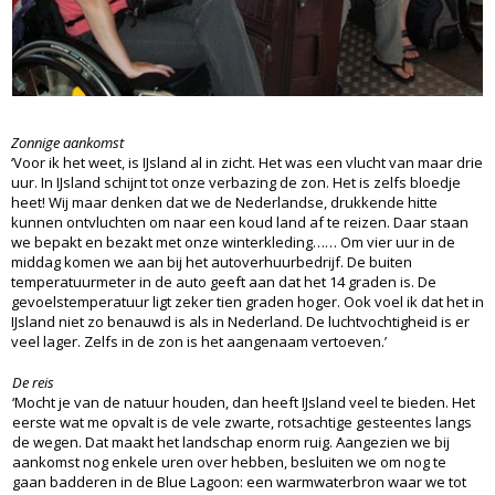
Zonnige aankomst
‘Voor ik het weet, is IJsland al in zicht. Het was een vlucht van maar drie
uur. In IJsland schijnt tot onze verbazing de zon. Het is zelfs bloedje
heet! Wij maar denken dat we de Nederlandse, drukkende hitte
kunnen ontvluchten om naar een koud land af te reizen. Daar staan
we bepakt en bezakt met onze winterkleding…… Om vier uur in de
middag komen we aan bij het autoverhuurbedrijf. De buiten
temperatuurmeter in de auto geeft aan dat het 14 graden is. De
gevoelstemperatuur ligt zeker tien graden hoger. Ook voel ik dat het in
IJsland niet zo benauwd is als in Nederland. De luchtvochtigheid is er
veel lager. Zelfs in de zon is het aangenaam vertoeven.’
De reis
‘Mocht je van de natuur houden, dan heeft IJsland veel te bieden. Het
eerste wat me opvalt is de vele zwarte, rotsachtige gesteentes langs
de wegen. Dat maakt het landschap enorm ruig. Aangezien we bij
aankomst nog enkele uren over hebben, besluiten we om nog te
gaan badderen in de Blue Lagoon: een warmwaterbron waar we tot