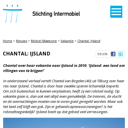
STICHTING INTERMOBIEL
Home
>
Nieuws
>
Mobiel Magazine
>
Vakantie
>
Chantal: IJsland
CHANTAL: IJSLAND
DELEN:
Chantal over haar vakantie naar IJsland in 2010:
‘IJsland: een land om
rillingen van te krijgen!’
In onderstaand verhaal vertelt Chantal van Birgelen (40) uit Tilburg over haar
reis naar IJsland. Chantal is door haar zwakke spieren lichamelijk beperkt.
Om zich buitenshuis te kunnen verplaatsen, heeft zij een rolstoel nodig. Op
vakantie gaan is, dan ook niet altijd even gemakkelijk. De treinreis, de vlucht
en de overnachtingen moeten van te voren goed geregeld worden. Maar ook
het land zelf blijft een gok. Zijn er gehandicaptenvoorzieningen? Is het
rolstoeltoegankelijk? IJsland biedt op dat gebied veel verrassingen.