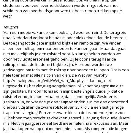
centje bij door te werken in deze hotels. Ook valt het me op dat
studenten voor veel overheidsklussen worden ingezet: van het
schilderen van overheidsgebouwen tot het strepen trekken op de
weg.’
Terugreis
‘Aan een mooie vakantie komt ook altijd weer een eind. De terugreis
naar Nederland verloopt helaas minder vlekkeloos dan de heenreis.
De toegang tot de gate in IJsland blijkt een ramp te zijn. We vinden
alleen een roltrap om naar beneden te kunnen gaan. Maar dat gaat
niet makkelijk als je een rolstoel hebt. Na lang zoeken worden we
door het vluchtpersoneel ‘geholpen’. Zij leidt ons terug naar de
roltrap, omdat de lift defect blijkt te zijn. Hierdoor worden we
gedwongen om toch met de roltrap naar beneden te lopen. Dat is een
hele toer en met alle risico’s van dien. De Wet van Murphy
http://nl.wikipedia.org/wiki/Wet_van_Murphy is dan nog niet
uitgewerkt. Bij het vliegtuig aangekomen, blijkt het bagageruim al te
zijn gesloten. Pardon? Ik maak in mijn beste Engels duidelijk dat de
rolstoel er nog in moet. Maar nee, dat is onmogelijk. Gesloten is
gesloten. Ja, en wat doe je dan? Mijn vrienden zijn me dan ontzettend
dierbaar. Zij tillen de zware rolstoel van 35 kilo via een lastige hoge
trap in het vliegtuig! Een zeer zware klus in de brandende, hete zon.
Zij hebben toen terecht gevloekt en getierd. Hier ging dus duidelijk iets
mis. Het vliegtuigpersoneel biedt meermalen haar excuses aan. Maar
ja, daar kopen we op dat moment niets voor. Als compensatie krijgen