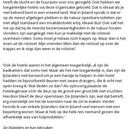
heeft de vlucht en de huurauto voor ons geregeld. Ook hebben we
toegankelijke hotels via deze organisatie geboekt. Dat is ideaal als je
niet bekend bent in een vreemd land. Wat in IJsland opvalt, is dat er
op de meest afgelegen plekken in de natuur openbare toiletten zijn
met altijd standaard een invalidentoilet erbij. Ideaal dus! Ook valt het
me op dat bij de meeste bezienswaardigheden in de natuur houten
vlonders zijn aangelegd. Hier kun je makkelijk met de rolstoel
overheen rollen. Soms moet je helaas toch trapjes op. Maar dan is het
even uit de rolstoel. Mijn vrienden tillen dan de rolstoel op over de
trapjes en ik stap dan weer in de rolstoel.’
‘Ook de hotels waren in het algemeen toegankelijk, al zijn de
badkamers dat soms niet. Maar als het niet toegankelijk is, dan zijn de
IJslanders niet beroerd om je een handje te helpen. In één hotel
hadden ze bijvoorbeeld deuren met zware drangers, die ik echt niet
open kreeg ik. Wat deden ze dan? Als oplossing plaatste de
hoteleigenaar vóór de deur op de grond een groot blik met vruchten.
Hierdoor bleef de deur openstaan. De IJslanders zijn, wat dat betreft,
erg vriendelijk om het de toeristen naar de zin te maken. Verder
hoorde ik van enkele IJslanders dat in IJsland veel mensen met een
beperking wonen. Maar ik heb op die hele reis niemand gezien die
afhankelijk was van hulpmiddelen.’
De IJslanders en hun gebruiken