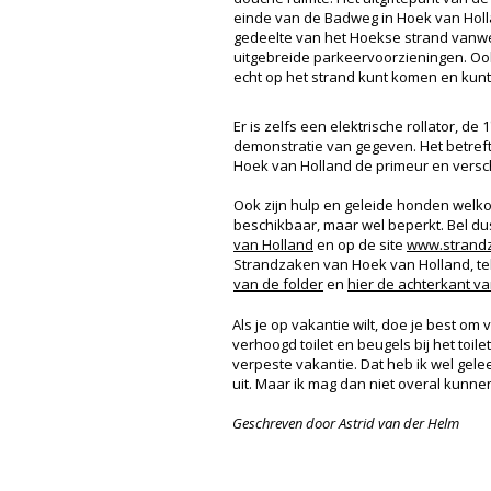
einde van de Badweg in Hoek van Holla
gedeelte van het Hoekse strand vanwe
uitgebreide parkeervoorzieningen. Ook i
echt op het strand kunt komen en kun
Er is zelfs een elektrische rollator, de 1
demonstratie van gegeven. Het betref
Hoek van Holland de primeur en verschi
Ook zijn hulp en geleide honden welkom
beschikbaar, maar wel beperkt. Bel dus
van Holland
en op de site
www.strand
Strandzaken van Hoek van Holland, te
van de folder
en
hier de achterkant va
Als je op vakantie wilt, doe je best om
verhoogd toilet en beugels bij het to
verpeste vakantie. Dat heb ik wel gelee
uit. Maar ik mag dan niet overal kunn
Geschreven door Astrid van der Helm