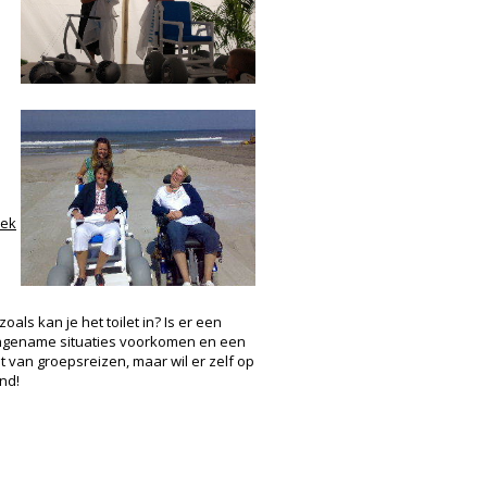
oek
als kan je het toilet in? Is er een
naangename situaties voorkomen en een
t van groepsreizen, maar wil er zelf op
and!