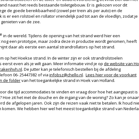
nd naast het reeds bestaande toiletgebouw. Er is gekozen voor dit
ge de goede bereikbaarheid (zowel per trein als per auto) en de
s er een rolstoel en rollator vriendelijk pad tot aan de vloedlijn, zodat je
t genieten van de zee.
e
in de wereld. Tijdens de opening van het strand werd hier een
t nog een prototype, maar zodra deze in productie wordt genomen, heeft
jnt daar als eerste een aantal strandrollators op het strand.
 op het Hoekse strand. In de winter zijn er ook strandrolstoelen
 eerst even als je wilt gaan. Meer informatie vind je op
de website van H
zakenhvh.nl
. De jutter kan je telefonisch bestellen bij de afdeling
lefoon 06- 25447382 of via
infobsz@chello.nl
.
Lees hier voor de voorkant
n de folder
van het toegankelijke strand in Hoek van Holland.
 voor die tijd accommodaties te vinden en vraag door hoe het aangepast is zo
ilet? Hoe zit het met de douche en de ingang van de woning? Zo kan je o
rd de afgelopen jaren. Ook zijn de reizen vaak niet te betalen. Ik houd nie
en komen. We hebben hier wel het meest toegankelijke strand van Nederl