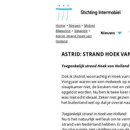
STICHTING INTERMOBIEL
Home
>
Nieuws
>
Mobiel
Magazine
>
Vakantie
>
MAIN PAGE N
Nieuws
Astrid: strand Hoek van
Holland
ASTRID: STRAND HOEK V
Toegankelijk strand Hoek van Holland
Ook ik (Astrid, woonachtig in Hoek van 
Vorig jaar waren we een midweek op een
slaapkamer niet, de keuken niet en zel
opgelost worden. Nu ben ik twee keer i
was niet echt ideaal. Zeker niet gezien 
het buitenland wel op dat je overal naa
Toegankelijk strand in Hoek van Holland:
Nu is het natuurlijk wel leuk om te ver
strand van Nederland hebben. Er zijn g
douche ruimte. Het uitgiftepunt van de