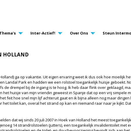
AVIGATION
Thema's
Inter-Actief!
Over Ons
Steun Intermo
AN HOLLAND
Holland) ga op vakantie. Uit eigen ervaring weet ik dus ook hoe moeilijk he
 Landal Park en hadden we een rolstoel toegankelijk huisje geboekt. Nou ni
fs de drempel bij de ingang is te hoog. Ik heb daar flink over geklaagd, m
n het huisje van mijn vriendin geweest in Spanje dat op een vrij simpele m
het feit hoe snel mijn lijf achteruit gaat en ik bijna alleen nog maar dingen
r het toilet kan, overal het strand op kan en niemand raar naar je kijkt. Da
melden dat wij sinds 20 juli 2007 in Hoek van Holland het meest toegankelij
enoeg 14 strandrolstoelen (jutters), een toegankelijk invalidentoilet met 
 strandrolstoelen en de toilet- en douchevoorziening bevindt zich aan het