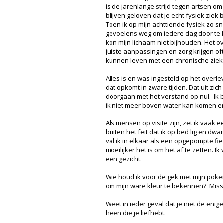
is de jarenlange strijd tegen artsen om
blijven geloven dat je echt fysiek ziek 
Toen ik op mijn achttiende fysiek zo s
gevoelens weg om iedere dag door te
kon mijn lichaam niet bijhouden. Het 
juiste aanpassingen en zorg krijgen of
kunnen leven met een chronische ziek
Alles is en was ingesteld op het overle
dat opkomt in zware tijden. Dat uit zich
doorgaan met het verstand op nul. Ik b
ik niet meer boven water kan komen en
Als mensen op visite zijn, zet ik vaa
buiten het feit dat ik op bed lig en d
val ik in elkaar als een opgepompte fi
moeilijker het is om het af te zetten. 
een gezicht.
Wie houd ik voor de gek met mijn poke
om mijn ware kleur te bekennen? Missc
Weet in ieder geval dat je niet de eni
heen die je liefhebt.