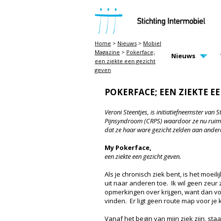
STICHTING INTERMOBIEL
Home
>
Nieuws
>
Mobiel
Magazine
>
Pokerface;
MAIN PAGE N
Nieuws
een ziekte een gezicht
geven
POKERFACE; EEN ZIEKTE E
Veroni Steentjes, is initiatiefneemster van
Pijnsyndroom (CRPS) waardoor ze nu ruim twi
dat ze haar ware gezicht zelden aan andere
My Pokerface,
een ziekte een gezicht geven.
Als je chronisch ziek bent, is het moeil
uit naar anderen toe. Ik wil geen zeur z
opmerkingen over krijgen, want dan voel
vinden. Er ligt geen route map voor je 
Vanaf het begin van mijn ziek zijn, st