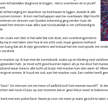
 een lichamelijke diagnose te krijgen. Het is overleven en in jezelf
bent.
nel achteruitging en daardoor op bed kwam te liggen, duwde ik alle
 kunnen komen. Ik kon niet behappen wat me overkwam. Mijn hoofd
overleven en streven van fysieke erkenning ging verder naar de
tewel het streven naar alles wat noodzakelijk is om zelfstandig te
te.
ven zoals een dier in het wild dat ook doet, een overlevingsinstinct
 bij mij in niet laten zien hoe ik me echt voel, maar gewoon keihard
en bang dat als ik mijn gevoelens wel toelaat het me overspoelt, me onder
 verdrink.
k een masker op. Ik kan met de zonnebank, make-up en kleding veel verbloe
wangstanden heb. Je moet echt goed kunnen kijken als je me door het masker
etsband waar ineens alle lucht uit loopt. Het masker kan dan weer af. Alle
Ik vergroei ermee. Ik houd me ook aan het masker vast. Een ziekte heeft ge
rface? De mensen om me heen of wellicht toch het meeste mezelf? Ik den
hien wel nooit of pas op een moment dat er geen kleur meer te bekennen
ge bent met een pokerface! Neem je voor om meer je ware gezicht te laten