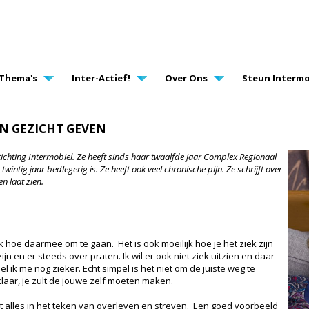
AVIGATION
Thema's
Inter-Actief!
Over Ons
Steun Intermo
EN GEZICHT GEVEN
 Stichting Intermobiel. Ze heeft sinds haar twaalfde jaar Complex Regionaal
ntig jaar bedlegerig is. Ze heeft ook veel chronische pijn. Ze schrijft over
n laat zien.
ijk hoe daarmee om te gaan. Het is ook moeilijk hoe je het ziek zijn
ijn en er steeds over praten. Ik wil er ook niet ziek uitzien en daar
 ik me nog zieker. Echt simpel is het niet om de juiste weg te
klaar, je zult de jouwe zelf moeten maken.
aat alles in het teken van overleven en streven. Een goed voorbeeld