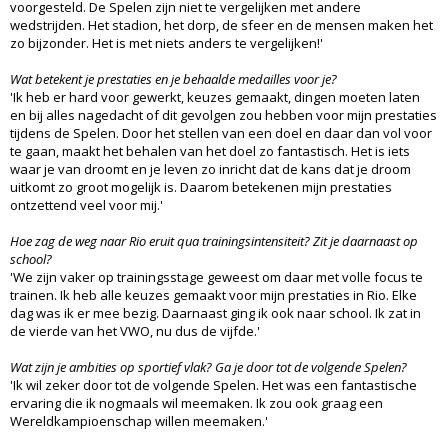
voorgesteld. De Spelen zijn niet te vergelijken met andere
wedstrijden. Het stadion, het dorp, de sfeer en de mensen maken het
zo bijzonder. Het is met niets anders te vergelijken!'
Wat betekent je prestaties en je behaalde medailles voor je?
'Ik heb er hard voor gewerkt, keuzes gemaakt, dingen moeten laten
en bij alles nagedacht of dit gevolgen zou hebben voor mijn prestaties
tijdens de Spelen. Door het stellen van een doel en daar dan vol voor
te gaan, maakt het behalen van het doel zo fantastisch. Het is iets
waar je van droomt en je leven zo inricht dat de kans dat je droom
uitkomt zo groot mogelijk is. Daarom betekenen mijn prestaties
ontzettend veel voor mij.'
Hoe zag de weg naar Rio eruit qua trainingsintensiteit? Zit je daarnaast op
school?
'We zijn vaker op trainingsstage geweest om daar met volle focus te
trainen. Ik heb alle keuzes gemaakt voor mijn prestaties in Rio. Elke
dag was ik er mee bezig. Daarnaast ging ik ook naar school. Ik zat in
de vierde van het VWO, nu dus de vijfde.'
Wat zijn je ambities op sportief vlak? Ga je door tot de volgende Spelen?
'Ik wil zeker door tot de volgende Spelen. Het was een fantastische
ervaring die ik nogmaals wil meemaken. Ik zou ook graag een
Wereldkampioenschap willen meemaken.'