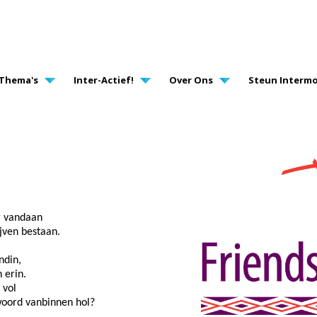
AVIGATION
Thema's
Inter-Actief!
Over Ons
Steun Intermo
r vandaan
jven bestaan.
ndin,
 erin.
 vol
woord vanbinnen hol?