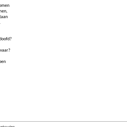
komen
men,
staan
.
doofd?
evaar?
pen
orbehouden