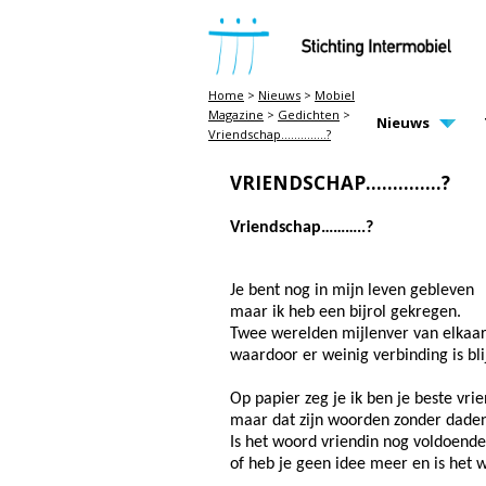
STICHTING INTERMOBIEL
Home
>
Nieuws
>
Mobiel
Magazine
>
Gedichten
>
MAIN PAGE N
Nieuws
Vriendschap..............?
VRIENDSCHAP..............?
Vriendschap………..?
Je bent nog in mijn leven gebleven
maar ik heb een bijrol gekregen.
Twee werelden mijlenver van elkaa
waardoor er weinig verbinding is bli
Op papier zeg je ik ben je beste vrie
maar dat zijn woorden zonder daden
Is het woord vriendin nog voldoende
of heb je geen idee meer en is het 