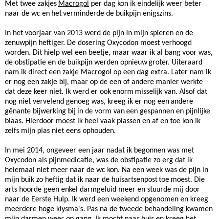
Met twee zakjes
Macrogol
per dag kon ik eindelijk weer beter
naar de wc en
het
verminderde de buikpijn enigszins.
In het voorjaar van 2013 werd de pijn in mijn spieren en de
zenuwpijn heftiger. De dosering Oxycodon moest verhoogd
worden. Dit hielp wel een beetje, maar waar ik al bang voor was,
de obstipatie en de buikpijn werden opnieuw
groter
. Uiteraard
nam ik direct een zakje Macrogol op een dag extra. Later nam ik
er nog een zakje bij, maar op de een of andere manier werkte
dat deze keer niet. Ik werd er ook
enorm
misselijk van. Alsof dat
nog niet vervelend genoeg was, kreeg ik er nog een
andere
gênante bijwerking bij
in de vorm van
een gespannen en pijnlijke
blaas. Hierdoor moest ik heel vaak plassen en af en toe kon ik
zelfs mijn plas niet eens ophouden.
In mei 2014, ongeveer een jaar nadat ik begonnen was met
Oxycodon als pijnmedicatie, was de obstipatie zo erg dat ik
helemaal niet meer naar de wc kon. Na een week was de pijn in
mijn buik zo heftig dat ik naar de huisartsenpost
toe
moest. Die
arts hoorde geen enkel darmgeluid meer en stuurde mij door
naar de Eerste Hulp. Ik werd een weekend opgenomen en kreeg
meerdere hoge klysma's. Pas na de tweede behandeling kwamen