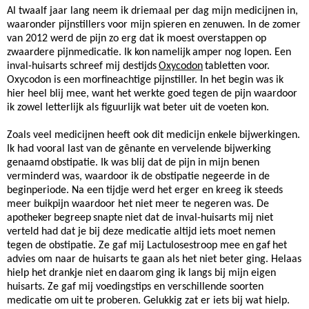
Al twaalf jaar lang neem ik driemaal per dag mijn medicijnen in,
waaronder pijnstillers voor mijn spieren en zenuwen. In de zomer
van 2012 werd de pijn zo erg dat ik moest overstappen op
zwaardere pijnmedicatie. Ik kon
namelijk
amper nog lopen. Een
inval-huisarts schreef mij destijds
Oxycodon
tabletten voor.
Oxycodon is een morfineachtige pijnstiller. In het begin was ik
hier heel blij mee, want het werkte goed tegen de pijn waardoor
ik zowel letterlijk als figuurlijk wat beter uit de voeten kon.
Zoals veel medicijnen heeft ook dit medicijn enkele bijwerkingen.
Ik had vooral last van de gênante en vervelende bijwerking
genaamd
obstipatie. Ik was blij dat de pijn in mijn benen
verminderd was, waardoor ik de obstipatie negeerde in de
beginperiode. Na een tijdje werd het erger en kreeg ik steeds
meer buikpijn waardoor het niet meer te negeren was. De
apotheker
begreep
snapte
niet dat de inval-huisarts mij niet
verteld had dat je bij deze medicatie altijd iets moet nemen
tegen de obstipatie. Ze gaf mij Lactulosestroop mee en
gaf
het
advies om naar de huisarts te gaan als het niet beter ging. Helaas
hielp het drankje niet en
daarom
ging ik langs bij mijn eigen
huisarts. Ze gaf mij voedingstips en verschillende soorten
medicatie om
uit
te proberen. Gelukkig zat er iets bij wat hielp.