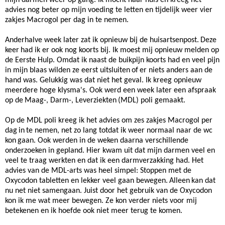
mijn darmen weer op gang. Ik mocht naar huis en kreeg het
advies nog beter op mijn voeding te letten en tijdelijk weer vier
zakjes Macrogol per dag in te nemen.
Anderhalve week later zat ik opnieuw bij de huisartsenpost.
Deze
keer
had ik er ook nog koorts bij. Ik moest mij opnieuw melden op
de Eerste Hulp. Omdat ik naast de buikpijn koorts had en veel pijn
in mijn blaas wilden ze eerst uitsluiten
of
er niets anders aan de
hand was. Gelukkig was dat niet het geval. Ik kreeg opnieuw
meerdere hoge klysma's. Ook werd een week later een afspraak
op de
Maag-, Darm-, Leverziekten
(MDL) poli gemaakt.
Op de MDL poli kreeg ik het advies om zes zakjes Macrogol per
dag
in
te nemen, net zo lang totdat ik weer normaal naar de wc
kon
gaan
. Ook werden in de weken daarna verschillende
onderzoeken in gepland. Hier kwam uit dat mijn darmen veel en
veel te traag werkten en dat ik een darmverzakking had. Het
advies van de MDL-arts was heel simpel: Stoppen met de
Oxycodon tabletten en lekker veel gaan bewegen.
Alleen
kan dat
nu net niet samengaan. Juist door het gebruik van de Oxycodon
kon ik me wat meer bewegen. Ze kon verder niets voor mij
betekenen en ik hoefde ook niet meer terug te komen.