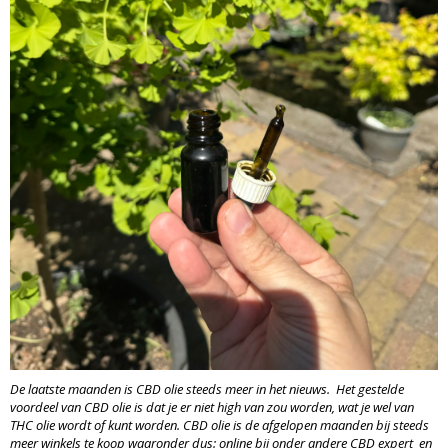
De laatste maanden is CBD olie steeds meer in het nieuws. Het gestelde
voordeel van CBD olie is dat je er niet high van zou worden, wat je wel van
THC olie wordt of kunt worden. CBD olie is de afgelopen maanden bij steeds
meer winkels te koop waaronder dus: online bij onder andere
CBD expert
en