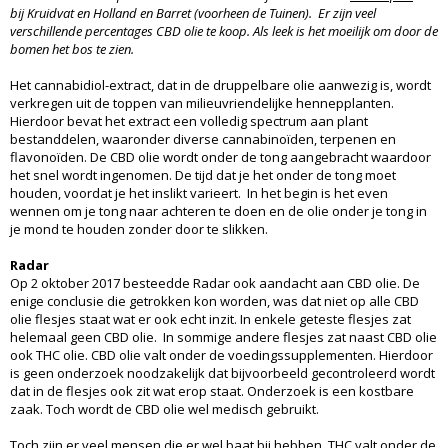
bij Kruidvat en Holland en Barret (voorheen de Tuinen). Er zijn veel
verschillende percentages CBD olie te koop. Als leek is het moeilijk om door de
bomen het bos te zien.
Het cannabidiol-extract, dat in de druppelbare olie aanwezig is, wordt
verkregen uit de toppen van milieuvriendelijke hennepplanten.
Hierdoor bevat het extract een volledig spectrum aan plant
bestanddelen, waaronder diverse cannabinoïden, terpenen en
flavonoïden. De CBD olie wordt onder de tong aangebracht waardoor
het snel wordt ingenomen. De tijd dat je het onder de tong moet
houden, voordat je het inslikt varieert. In het begin is het even
wennen om je tong naar achteren te doen en de olie onder je tong in
je mond te houden zonder door te slikken.
Radar
Op 2 oktober 2017 besteedde Radar ook aandacht aan CBD olie. De
enige conclusie die getrokken kon worden, was dat niet op alle CBD
olie flesjes staat wat er ook echt inzit. In enkele geteste flesjes zat
helemaal geen CBD olie. In sommige andere flesjes zat naast CBD olie
ook THC olie. CBD olie valt onder de voedingssupplementen. Hierdoor
is geen onderzoek noodzakelijk dat bijvoorbeeld gecontroleerd wordt
dat in de flesjes ook zit wat erop staat. Onderzoek is een kostbare
zaak. Toch wordt de CBD olie wel medisch gebruikt.
Toch zijn er veel mensen die er wel baat bij hebben. THC valt onder de