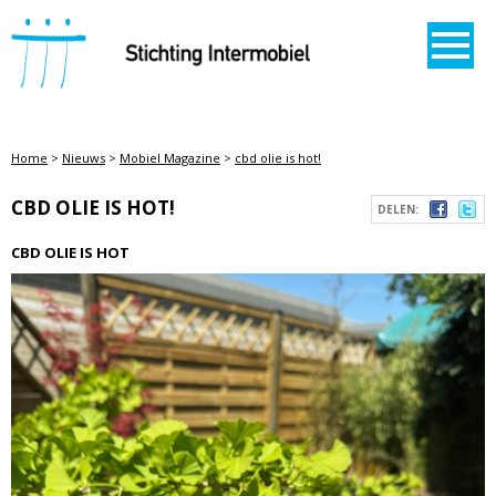
STICHTING INTERMOBIEL
Home
>
Nieuws
>
Mobiel Magazine
>
cbd olie is hot!
CBD OLIE IS HOT!
DELEN:
CBD OLIE IS HOT