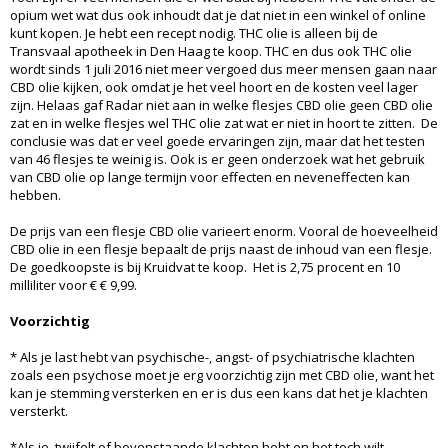
opium wet wat dus ook inhoudt dat je dat niet in een winkel of online
kunt kopen. Je hebt een recept nodig. THC olie is alleen bij de
Transvaal apotheek in Den Haag te koop. THC en dus ook THC olie
wordt sinds 1 juli 2016 niet meer vergoed dus meer mensen gaan naar
CBD olie kijken, ook omdat je het veel hoort en de kosten veel lager
zijn. Helaas gaf Radar niet aan in welke flesjes CBD olie geen CBD olie
zat en in welke flesjes wel THC olie zat wat er niet in hoort te zitten. De
conclusie was dat er veel goede ervaringen zijn, maar dat het testen
van 46 flesjes te weinig is. Ook is er geen onderzoek wat het gebruik
van CBD olie op lange termijn voor effecten en neveneffecten kan
hebben.
De prijs van een flesje CBD olie varieert enorm. Vooral de hoeveelheid
CBD olie in een flesje bepaalt de prijs naast de inhoud van een flesje.
De goedkoopste is bij Kruidvat te koop. Het is 2,75 procent en 10
milliliter voor € € 9,99.
Voorzichtig
* Als je last hebt van psychische-, angst- of psychiatrische klachten
zoals een psychose moet je erg voorzichtig zijn met CBD olie, want het
kan je stemming versterken en er is dus een kans dat het je klachten
versterkt.
*Als je twijfelt of bovenstaande klachten hebt en het toch wilt