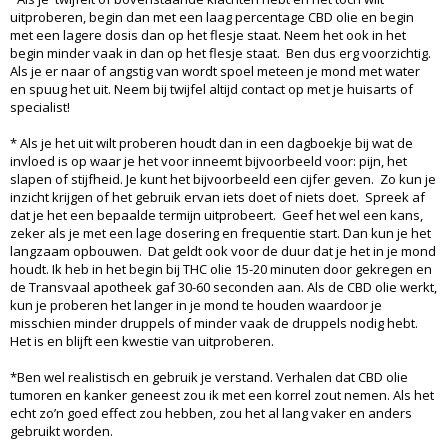
uitproberen, begin dan met een laag percentage CBD olie en begin
met een lagere dosis dan op het flesje staat. Neem het ook in het
begin minder vaak in dan op het flesje staat. Ben dus erg voorzichtig.
Als je er naar of angstig van wordt spoel meteen je mond met water
en spuug het uit. Neem bij twijfel altijd contact op met je huisarts of
specialist!
* Als je het uit wilt proberen houdt dan in een dagboekje bij wat de
invloed is op waar je het voor inneemt bijvoorbeeld voor: pijn, het
slapen of stijfheid. Je kunt het bijvoorbeeld een cijfer geven. Zo kun je
inzicht krijgen of het gebruik ervan iets doet of niets doet. Spreek af
dat je het een bepaalde termijn uitprobeert. Geef het wel een kans,
zeker als je met een lage dosering en frequentie start. Dan kun je het
langzaam opbouwen. Dat geldt ook voor de duur dat je het in je mond
houdt. Ik heb in het begin bij THC olie 15-20 minuten door gekregen en
de Transvaal apotheek gaf 30-60 seconden aan. Als de CBD olie werkt,
kun je proberen het langer in je mond te houden waardoor je
misschien minder druppels of minder vaak de druppels nodig hebt.
Het is en blijft een kwestie van uitproberen.
*Ben wel realistisch en gebruik je verstand. Verhalen dat CBD olie
tumoren en kanker geneest zou ik met een korrel zout nemen. Als het
echt zo’n goed effect zou hebben, zou het al lang vaker en anders
gebruikt worden.