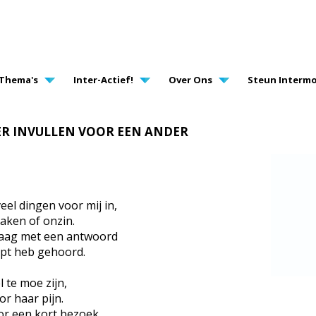
AVIGATION
Thema's
Inter-Actief!
Over Ons
Steun Intermo
OVER INVULLEN VOOR EEN ANDER
el dingen voor mij in,
aken of onzin.
raag met een antwoord
upt heb gehoord.
l te moe zijn,
r haar pijn.
or een kort bezoek.