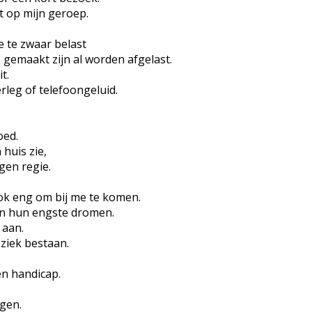
t op mijn geroep.
 te zwaar belast
gemaakt zijn al worden afgelast.
t.
erleg of telefoongeluid.
oed.
 huis zie,
gen regie.
k eng om bij me te komen.
in hun engste dromen.
 aan.
 ziek bestaan.
en handicap.
agen.