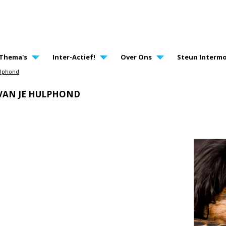
AVIGATION
Thema's
Inter-Actief!
Over Ons
Steun Intermo
ulphond
 VAN JE HULPHOND