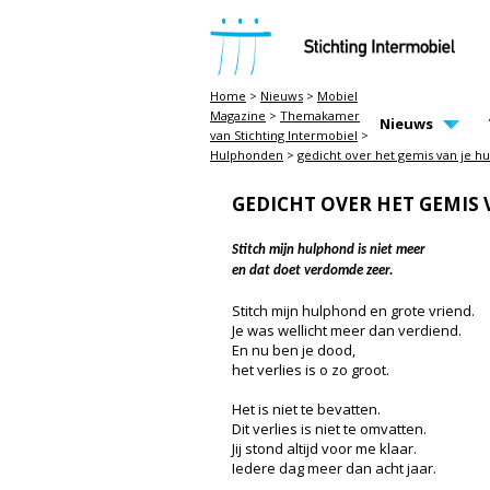
STICHTING INTERMOBIEL
Home
>
Nieuws
>
Mobiel
Magazine
>
Themakamer
MAIN PAGE N
Nieuws
van Stichting Intermobiel
>
Hulphonden
>
gedicht over het gemis van je h
GEDICHT OVER HET GEMIS
Stitch mijn hulphond is niet meer
en dat doet verdomde zeer.
Stitch mijn hulphond en grote vriend.
Je was wellicht meer dan verdiend.
En nu ben je dood,
het verlies is o zo groot.
Het is niet te bevatten.
Dit verlies is niet te omvatten.
Jij stond altijd voor me klaar.
Iedere dag meer dan acht jaar.