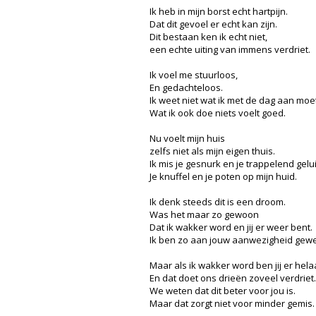
Ik heb in mijn borst echt hartpijn.
Dat dit gevoel er echt kan zijn.
Dit bestaan ken ik echt niet,
een echte uiting van immens verdriet.
Ik voel me stuurloos,
En gedachteloos.
Ik weet niet wat ik met de dag aan moet
Wat ik ook doe niets voelt goed.
Nu voelt mijn huis
zelfs niet als mijn eigen thuis.
Ik mis je gesnurk en je trappelend gelu
Je knuffel en je poten op mijn huid.
Ik denk steeds dit is een droom.
Was het maar zo gewoon
Dat ik wakker word en jij er weer bent.
Ik ben zo aan jouw aanwezigheid gew
Maar als ik wakker word ben jij er helaa
En dat doet ons drieën zoveel verdriet.
We weten dat dit beter voor jou is.
Maar dat zorgt niet voor minder gemis.