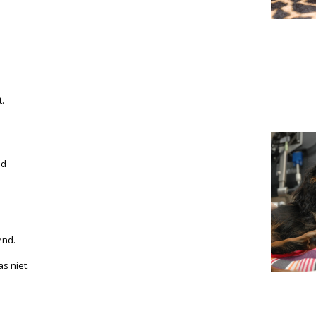
.
id
end.
s niet.