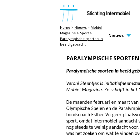
STICHTING INTERMOBIEL
Home
>
Nieuws
>
Mobiel
Magazine
>
Sport
>
MAIN PAGE N
Nieuws
Paralympische sporten in
beeld gebracht
PARALYMPISCHE SPORTEN 
Paralympische sporten in beeld geb
Veroni Steentjes is initiatiefneemst
Mobiel Magazine. Ze schrijft in het
De maanden februari en maart van d
Olympische Spelen en de Paralympis
bondscoach Esther Vergeer plaatsvo
sport, omdat Intermobiel aandacht v
nog steeds te weinig aandacht voor
was het zoeken om wat te vinden ov