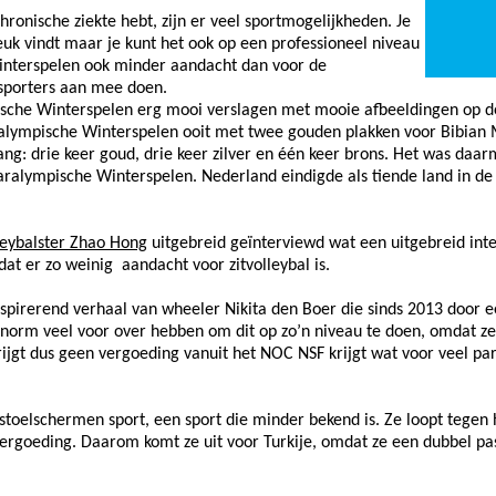
chronische ziekte hebt, zijn er veel sportmogelijkheden. Je
uk vindt maar je kunt het ook op een professioneel niveau
winterspelen ook minder aandacht dan voor de
sporters aan mee doen.
sche Winterspelen erg mooi verslagen met mooie afbeeldingen op de 
alympische Winterspelen ooit met twee gouden plakken voor Bibian
ang: drie keer goud, drie keer zilver en één keer brons. Het was daa
ralympische Winterspelen. Nederland eindigde als tiende land in de 
lleybalster Zhao Hong
uitgebreid geïnterviewd wat een uitgebreid inte
dat er zo weinig aandacht voor zitvolleybal is.
nspirerend verhaal van wheeler Nikita den Boer die sinds 2013 door e
orm veel voor over hebben om dit op zo’n niveau te doen, omdat ze
rijgt dus geen vergoeding vanuit het NOC NSF krijgt wat voor veel p
rolstoelschermen sport, een sport die minder bekend is. Ze loopt tege
ergoeding. Daarom komt ze uit voor Turkije, omdat ze een dubbel pas