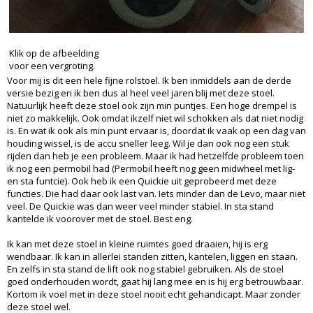
Klik op de afbeelding
voor een vergroting.
Voor mij is dit een hele fijne rolstoel. Ik ben inmiddels aan de derde
versie bezig en ik ben dus al heel veel jaren blij met deze stoel.
Natuurlijk heeft deze stoel ook zijn min puntjes. Een hoge drempel is
niet zo makkelijk. Ook omdat ikzelf niet wil schokken als dat niet nodig
is. En wat ik ook als min punt ervaar is, doordat ik vaak op een dag van
houding wissel, is de accu sneller leeg. Wil je dan ook nog een stuk
rijden dan heb je een probleem. Maar ik had hetzelfde probleem toen
ik nog een permobil had (Permobil heeft nog geen midwheel met lig-
en sta funtcie). Ook heb ik een Quickie uit geprobeerd met deze
functies. Die had daar ook last van. Iets minder dan de Levo, maar niet
veel. De Quickie was dan weer veel minder stabiel. In sta stand
kantelde ik voorover met de stoel. Best eng.
Ik kan met deze stoel in kleine ruimtes goed draaien, hij is erg
wendbaar. Ik kan in allerlei standen zitten, kantelen, liggen en staan.
En zelfs in sta stand de lift ook nog stabiel gebruiken. Als de stoel
goed onderhouden wordt, gaat hij lang mee en is hij erg betrouwbaar.
Kortom ik voel met in deze stoel nooit echt gehandicapt. Maar zonder
deze stoel wel.