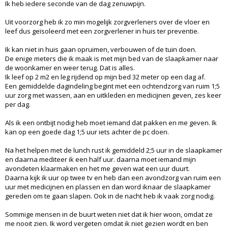
Ik heb iedere seconde van de dag zenuwpijn.
Uit voorzorg heb ik zo min mogelijk zorgverleners over de vloer en
leef dus geïsoleerd met een zorgverlener in huis ter preventie.
Ik kan niet in huis gaan opruimen, verbouwen of de tuin doen.
De enige meters die ik maak is met mijn bed van de slaapkamer naar
de woonkamer en weer terug. Dat is alles.
Ik leef op 2 m2 en leg rijdend op mijn bed 32 meter op een dag af.
Een gemiddelde dagindeling begint met een ochtendzorg van ruim 1;5
uur zorg met wassen, aan en uitkleden en medicijnen geven, zes keer
per dag.
Als ik een ontbijt nodig heb moet iemand dat pakken en me geven. Ik
kan op een goede dag 1;5 uur iets achter de pc doen.
Na het helpen met de lunch rust ik gemiddeld 2;5 uur in de slaapkamer
en daarna mediteer ik een half uur. daarna moet iemand mijn
avondeten klaarmaken en het me geven wat een uur duurt.
Daarna kijk ik uur op twee tv en heb dan een avondzorg van ruim een
uur met medicijnen en plassen en dan word iknaar de slaapkamer
gereden om te gaan slapen. Ook in de nacht heb ik vaak zorg nodig.
Sommige mensen in de buurt weten niet dat ik hier woon, omdat ze
me nooit zien. Ik word vergeten omdat ik niet gezien wordt en ben