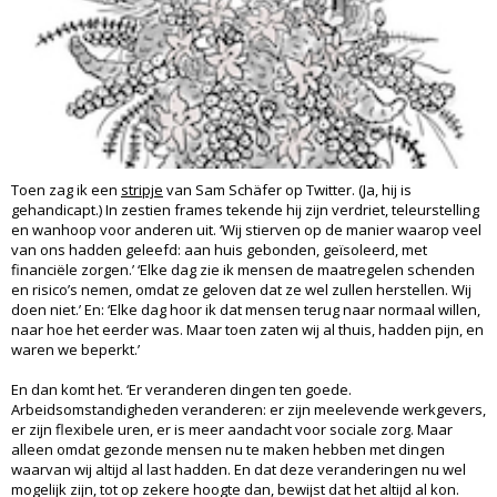
Toen zag ik een
stripje
van Sam Schäfer op Twitter. (Ja, hij is
gehandicapt.) In zestien frames tekende hij zijn verdriet, teleurstelling
en wanhoop voor anderen uit. ‘Wij stierven op de manier waarop veel
van ons hadden geleefd: aan huis gebonden, geïsoleerd, met
financiële zorgen.’ ‘Elke dag zie ik mensen de maatregelen schenden
en risico’s nemen, omdat ze geloven dat ze wel zullen herstellen. Wij
doen niet.’ En: ‘Elke dag hoor ik dat mensen terug naar normaal willen,
naar hoe het eerder was. Maar toen zaten wij al thuis, hadden pijn, en
waren we beperkt.’
En dan komt het. ‘Er veranderen dingen ten goede.
Arbeidsomstandigheden veranderen: er zijn meelevende werkgevers,
er zijn flexibele uren, er is meer aandacht voor sociale zorg. Maar
alleen omdat gezonde mensen nu te maken hebben met dingen
waarvan wij altijd al last hadden. En dat deze veranderingen nu wel
mogelijk zijn, tot op zekere hoogte dan, bewijst dat het altijd al kon.