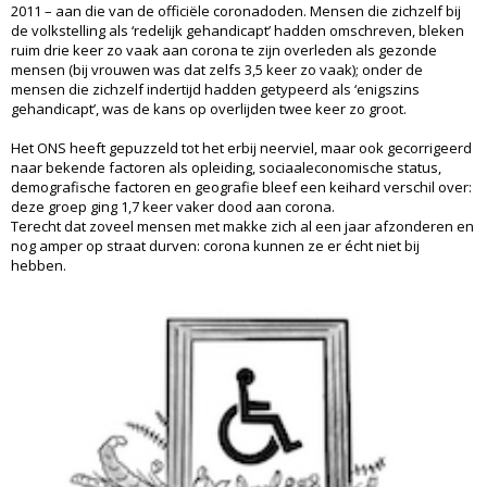
2011 – aan die van de officiële coronadoden. Mensen die zichzelf bij
de volkstelling als ‘redelijk gehandicapt’ hadden omschreven, bleken
ruim drie keer zo vaak aan corona te zijn overleden als gezonde
mensen (bij vrouwen was dat zelfs 3,5 keer zo vaak); onder de
mensen die zichzelf indertijd hadden getypeerd als ‘enigszins
gehandicapt’, was de kans op overlijden twee keer zo groot.
Het ONS heeft gepuzzeld tot het erbij neerviel, maar ook gecorrigeerd
naar bekende factoren als opleiding, sociaaleconomische status,
demografische factoren en geografie bleef een keihard verschil over:
deze groep ging 1,7 keer vaker dood aan corona.
Terecht dat zoveel mensen met makke zich al een jaar afzonderen en
nog amper op straat durven: corona kunnen ze er écht niet bij
hebben.