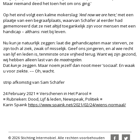
Maar niemand deed het toen het om ons ging.’
Op het eind volgt een kalme mokerslag: ‘
And now we are here
,’ met een
plaatje van een begraafplaats, waarvan Schäfer al eerder had
gememoreerd dat ze niet altijd toegankelijk zijn voor mensen met een
handicap – althans: niet bij leven.
Nu kun je natuurlijk zeggen: laat die gehandicapten maar sterven, ze
zijn toch al ziek, zwak of misselijk. Geef ons jongeren, en al wie recht
van lijf en leden is, tenminste onze vrijheid terug. Want wij zijn gezond,
wij hebben alleen last van de
maatregelen
.
Dat
kun
je zeggen. Maar noem jezelf dan nooit meer ‘sociaal’. En waak
u voor ziekte. –– Oh, wacht.
strip afkomstig van Sam Schäfer
24 February 2021 ≡ Verschenen in Het Parool ≡
≡ Rubrieken: Dood, Lijf & leden, Newspeak, Politiek ≡
Karin Spaink
https://www.spaink.net/2021/02/24/wiens-normaal/
© 2026 Stichting Intermobiel. Alle rechten voorbehouden