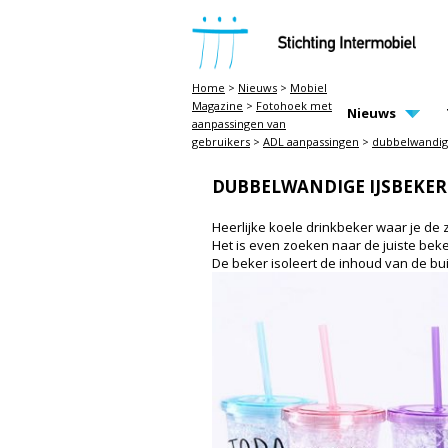
STICHTING INTERMOBIEL
Home
>
Nieuws
>
Mobiel
Magazine
>
Fotohoek met
MAIN PAGE N
Nieuws
aanpassingen van
gebruikers
>
ADL aanpassingen
>
dubbelwandige
DUBBELWANDIGE IJSBEKER
Heerlijke koele drinkbeker waar je de
Het is even zoeken naar de juiste beker
De beker isoleert de inhoud van de bui