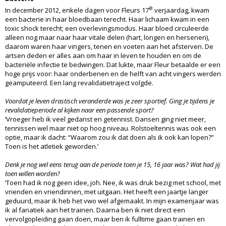
e
In december 2012, enkele dagen voor Fleurs 17
verjaardag, kwam
een bacterie in haar bloedbaan terecht. Haar lichaam kwam in een
toxic shock terecht; een overlevingsmodus. Haar bloed circuleerde
alleen nog maar naar haar vitale delen (hart, longen en hersenen),
daarom waren haar vingers, tenen en voeten aan het afsterven. De
artsen deden er alles aan om haar in leven te houden en om de
bacteriële infectie te bedwingen. Dat lukte, maar Fleur betaalde er een
hoge prijs voor: haar onderbenen en de helft van acht vingers werden
geamputeerd. Een lang revalidatietraject volgde.
Voordat je leven drastisch veranderde was je zeer sportief. Ging je tijdens je
revalidatieperiode al kijken naar een passende sport?
‘Vroeger heb ik veel gedanst en getennist. Dansen ging niet meer,
tennissen wel maar niet op hoog niveau. Rolstoeltennis was ook een
optie, maar ik dacht: “Waarom zou ik dat doen als ik ook kan lopen?”
Toen is het atletiek geworden.’
Denk je nog wel eens terug aan de periode toen je 15, 16 jaar was? Wat had jij
toen willen worden?
‘Toen had ik nog geen idee, joh. Nee, ik was druk bezig met school, met
vrienden en vriendinnen, met uitgaan. Het heeft een jaartje langer
geduurd, maar ik heb het vwo wel afgemaakt. In mijn examenjaar was
ik al fanatiek aan het trainen. Daarna ben ik niet direct een
vervolgopleiding gaan doen, maar ben ik fulltime gaan trainen en