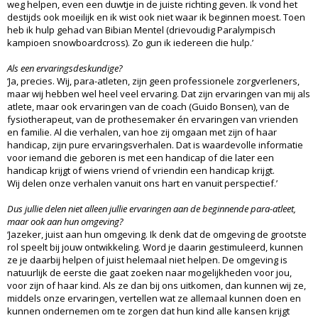
weg helpen, even een duwtje in de juiste richting geven. Ik vond het
destijds ook moeilijk en ik wist ook niet waar ik beginnen moest. Toen
heb ik hulp gehad van Bibian Mentel (drievoudig Paralympisch
kampioen snowboardcross). Zo gun ik iedereen die hulp.’
Als een ervaringsdeskundige?
‘Ja, precies. Wij, para-atleten, zijn geen professionele zorgverleners,
maar wij hebben wel heel veel ervaring. Dat zijn ervaringen van mij als
atlete, maar ook ervaringen van de coach (Guido Bonsen), van de
fysiotherapeut, van de prothesemaker én ervaringen van vrienden
en familie. Al die verhalen, van hoe zij omgaan met zijn of haar
handicap, zijn pure ervaringsverhalen. Dat is waardevolle informatie
voor iemand die geboren is met een handicap of die later een
handicap krijgt of wiens vriend of vriendin een handicap krijgt.
Wij delen onze verhalen vanuit ons hart en vanuit perspectief.’
Dus jullie delen niet alleen jullie ervaringen aan de beginnende para-atleet,
maar ook aan hun omgeving?
‘Jazeker, juist aan hun omgeving. Ik denk dat de omgeving de grootste
rol speelt bij jouw ontwikkeling. Word je daarin gestimuleerd, kunnen
ze je daarbij helpen of juist helemaal niet helpen. De omgeving is
natuurlijk de eerste die gaat zoeken naar mogelijkheden voor jou,
voor zijn of haar kind. Als ze dan bij ons uitkomen, dan kunnen wij ze,
middels onze ervaringen, vertellen wat ze allemaal kunnen doen en
kunnen ondernemen om te zorgen dat hun kind alle kansen krijgt