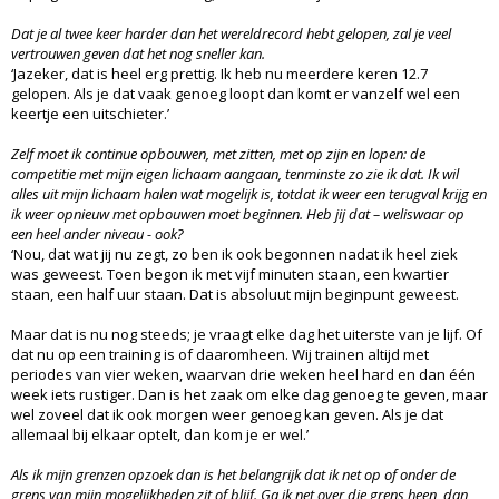
Dat je al twee keer harder dan het wereldrecord hebt gelopen, zal je veel
vertrouwen geven dat het nog sneller kan.
‘Jazeker, dat is heel erg prettig. Ik heb nu meerdere keren 12.7
gelopen. Als je dat vaak genoeg loopt dan komt er vanzelf wel een
keertje een uitschieter.’
Zelf moet ik continue opbouwen, met zitten, met op zijn en lopen: de
competitie met mijn eigen lichaam aangaan, tenminste zo zie ik dat. Ik wil
alles uit mijn lichaam halen wat mogelijk is, totdat ik weer een terugval krijg en
ik weer opnieuw met opbouwen moet beginnen. Heb jij dat – weliswaar op
een heel ander niveau - ook?
‘Nou, dat wat jij nu zegt, zo ben ik ook begonnen nadat ik heel ziek
was geweest. Toen begon ik met vijf minuten staan, een kwartier
staan, een half uur staan. Dat is absoluut mijn beginpunt geweest.
Maar dat is nu nog steeds; je vraagt elke dag het uiterste van je lijf. Of
dat nu op een training is of daaromheen. Wij trainen altijd met
periodes van vier weken, waarvan drie weken heel hard en dan één
week iets rustiger. Dan is het zaak om elke dag genoeg te geven, maar
wel zoveel dat ik ook morgen weer genoeg kan geven. Als je dat
allemaal bij elkaar optelt, dan kom je er wel.’
Als ik mijn grenzen opzoek dan is het belangrijk dat ik net op of onder de
grens van mijn mogelijkheden zit of blijf. Ga ik net over die grens heen, dan