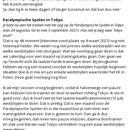
heb ik pech: een terugval.
‘Ja, dan lig ik er twee dagen of langer tussenuit en dat kan dus niet.’
Paralympische Spelen in Tokyo
Je bent nu aan het trainen met het oog op de Paralympische Spelen in Tokyo
(van 24 augustus tot en met 5 september 2021). Hoe ziet je weg naar Tokyo
eruit?
‘Dat is op dit moment [interview vond plaats op 8 maart 2021] nog niet
helemaal helder. We weten nog niet precies welke wedstrijden wel en
welke wedstrijden niet doorgaan. Wat we voorlopig gaan doen is dat
we zaterdag voor een maand op trainingskamp gaan. Dan gaan we
op Tenerife echt de laatste harde trainingen doen. Bij terugkomst
hebben wij nog een maand voordat de wedstrijden hopelijk beginnen.
Idealiter doe ik in mei en juni enkele wedstrijden waaronder het EK in
Polen. Deze gaat voorlopig nog door.
Ik wil mijn seizoen vroeg beginnen, zodat ik halverwege een pauze
kan inlassen om te trainen en door te werken richting Tokyo. Ik sta er
goed voor, dus ik hoef niet tot het laatste kwalificatiemoment (15 juli)
wedstrijden te doen. Dat is prettig. Dat is een maand voor de
Paralympische Spelen en in die maand kun je niet meer een
trainingsblok inpassen. Dat is gewoon te kort. Dan ga ik dus
vroeg beginnen, dan even een pauze inlassen, daarna doortrainen
en vlak voordat we naar Tokyo vertrekken nog een paar wedstrijdjes
meepakken.’