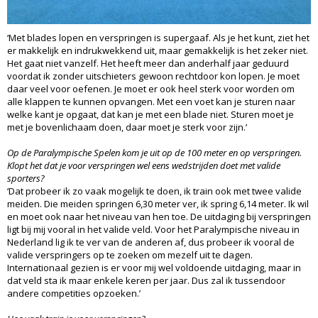
‘Met blades lopen en verspringen is supergaaf. Als je het kunt, ziet het
er makkelijk en indrukwekkend uit, maar gemakkelijk is het zeker niet.
Het gaat niet vanzelf. Het heeft meer dan anderhalf jaar geduurd
voordat ik zonder uitschieters gewoon rechtdoor kon lopen. Je moet
daar veel voor oefenen. Je moet er ook heel sterk voor worden om
alle klappen te kunnen opvangen. Met een voet kan je sturen naar
welke kant je opgaat, dat kan je met een blade niet. Sturen moet je
met je bovenlichaam doen, daar moet je sterk voor zijn.’
Op de Paralympische Spelen kom je uit op de 100 meter en op verspringen.
Klopt het dat je voor verspringen wel eens wedstrijden doet met valide
sporters?
‘Dat probeer ik zo vaak mogelijk te doen, ik train ook met twee valide
meiden. Die meiden springen 6,30 meter ver, ik spring 6,14 meter. Ik wil
en moet ook naar het niveau van hen toe. De uitdaging bij verspringen
ligt bij mij vooral in het valide veld. Voor het Paralympische niveau in
Nederland lig ik te ver van de anderen af, dus probeer ik vooral de
valide verspringers op te zoeken om mezelf uit te dagen.
Internationaal gezien is er voor mij wel voldoende uitdaging, maar in
dat veld sta ik maar enkele keren per jaar. Dus zal ik tussendoor
andere competities opzoeken.’