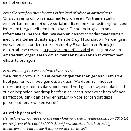
die het verdient.’
Zijn jullie actief op meer locaties in het land of alleen in Amsterdam?
‘Ons streven is om ons nationaal te profileren. Wij trainen zelf in
Amsterdam, maar met onze social media en onze website zijn we voor
iedereen toegankelijk en bereikbaar. De bedoeling is om onze
informatie te verspreiden. We werken daarvoor onder meer samen
met Fonds Gehandicaptensport en de Cruyff Foundation. Verder gaan
we samen met onder andere Mentelity Foundation en Frank Jol
een Prothese Festival (
https://prothesefestival.nl
op 13 juni 2021 in
Amsterdam) organiseren om zo mensen bij elkaar en in contact met
elkaar te brengen.’
Is racerunning ook een onderdeel van TP/A?
‘Nee, dat wordt wel bij veel verenigingen fanatiek gedaan. Dat is wel
heel gaaf en we moedigen dat ook aan. We doen zelf niet aan
racerunning, maar als dat voor iemand nodig is - als wij zien dat hij of
zij een bepaalde handicap heeft en de racerunner voor hem of haar
perfect zou zijn - dan ga wij er natuurlijk voor zorgen dat deze
persoon doorverwezen wordt.’
Atletiek prestaties
Het viel me op wat een enorme ontwikkeling jij hebt meegemaakt; van 2015 tot
en met je wereldrecord in 2020. Staat jouw karakter (sterk, krachtig,
doelbewust en enthousiast) daarvoor aan de basis?