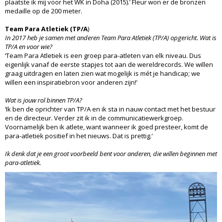
plaatste ik mij voor het WK in Doha (2015).’ Fleur won er de bronzen
medaille op de 200 meter.
Team Para Atletiek (TP/A
)
In 2017 heb je samen met anderen Team Para Atletiek (TP/A) opgericht. Wat is
TP/A en voor wie?
‘Team Para Atletiek is een groep para-atleten van elk niveau. Dus
eigenlijk vanaf de eerste stapjes tot aan de wereldrecords. We willen
graag uitdragen en laten zien wat mogelijk is mét je handicap; we
willen een inspiratiebron voor anderen zijn!’
Wat is jouw rol binnen TP/A?
‘Ik ben de oprichter van TP/A en ik sta in nauw contact met het bestuur
en de directeur. Verder zit ik in de communicatiewerkgroep.
Voornamelijk ben ik atlete, want wanneer ik goed presteer, komt de
para-atletiek positief in het nieuws. Dat is prettig.’
Ik denk dat je een groot voorbeeld bent voor anderen, die willen beginnen met
para-atletiek.