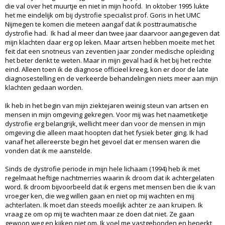
die val over het muurtje en niet in mijn hoofd. In oktober 1995 lukte
het me eindelijk om bij dystrofie specialist prof. Goris in het UMC
Nijmegen te komen die meteen aangaf dat ik posttraumatische
dystrofie had. Ik had al meer dan twee jaar daarvoor aangegeven dat
mijn klachten daar erg op leken. Maar artsen hebben moeite met het
feit dat een snotneus van zeventien jaar zonder medische opleiding
het beter denkt te weten. Maar in mijn geval had ik het bij het rechte
eind. Alleen toen ik de diagnose officieel kreeg, kon er door de late
diagnosestelling en de verkeerde behandelingen niets meer aan mijn
klachten gedaan worden.
Ik heb in het begin van mijn ziektejaren weinig steun van artsen en
mensen in mijn omgeving gekregen. Voor mij was het naametiketje
dystrofie erg belangrijk, wellicht meer dan voor de mensen in mijn
omgeving die alleen maat hoopten dat het fysiek beter ging. Ik had
vanaf het allereerste begin het gevoel dat er mensen waren die
vonden dat ik me aanstelde.
Sinds de dystrofie periode in mijn hele lichaam (1994) heb ik met
regelmaat heftige nachtmerries waarin ik droom dat ik achtergelaten
word. Ik droom bijvoorbeeld dat ik ergens met mensen ben die ik van
vroeger ken, die weg willen gaan en niet op mij wachten en mij
achterlaten. Ik moet dan steeds moeilijk achter ze aan kruipen. Ik
vraag ze om op mij te wachten maar ze doen dat niet. Ze gaan
gewoon weg en kijken niet om. Ik voel me vastgebonden en beperkt