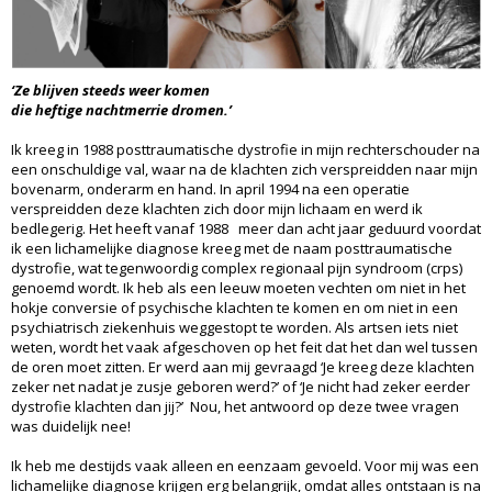
‘Ze blijven steeds weer komen
die heftige nachtmerrie dromen.’
Ik kreeg in 1988 posttraumatische dystrofie in mijn rechterschouder na
een onschuldige val, waar na de klachten zich verspreidden naar mijn
bovenarm, onderarm en hand. In april 1994 na een operatie
verspreidden deze klachten zich door mijn lichaam en werd ik
bedlegerig. Het heeft vanaf 1988 meer dan acht jaar geduurd voordat
ik een lichamelijke diagnose kreeg met de naam posttraumatische
dystrofie, wat tegenwoordig complex regionaal pijn syndroom (crps)
genoemd wordt. Ik heb als een leeuw moeten vechten om niet in het
hokje conversie of psychische klachten te komen en om niet in een
psychiatrisch ziekenhuis weggestopt te worden. Als artsen iets niet
weten, wordt het vaak afgeschoven op het feit dat het dan wel tussen
de oren moet zitten. Er werd aan mij gevraagd ‘Je kreeg deze klachten
zeker net nadat je zusje geboren werd?’ of ‘Je nicht had zeker eerder
dystrofie klachten dan jij?’ Nou, het antwoord op deze twee vragen
was duidelijk nee!
Ik heb me destijds vaak alleen en eenzaam gevoeld. Voor mij was een
lichamelijke diagnose krijgen erg belangrijk, omdat alles ontstaan is na