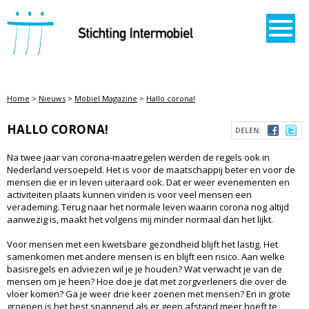
STICHTING INTERMOBIEL
Home
>
Nieuws
>
Mobiel Magazine
>
Hallo corona!
HALLO CORONA!
DELEN:
Na twee jaar van corona-maatregelen werden de regels ook in
Nederland versoepeld. Het is voor de maatschappij beter en voor de
mensen die er in leven uiteraard ook. Dat er weer evenementen en
activiteiten plaats kunnen vinden is voor veel mensen een
verademing. Terug naar het normale leven waarin corona nog altijd
aanwezig is, maakt het volgens mij minder normaal dan het lijkt.
Voor mensen met een kwetsbare gezondheid blijft het lastig. Het
samenkomen met andere mensen is en blijft een risico. Aan welke
basisregels en adviezen wil je je houden? Wat verwacht je van de
mensen om je heen? Hoe doe je dat met zorgverleners die over de
vloer komen? Ga je weer drie keer zoenen met mensen? En in grote
groepen is het best spannend als er geen afstand meer hoeft te