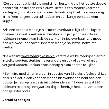
*Zorg ervoor dat je tijdig je medicijnen bestelt. Als je het laatste doosje
aanbreekt, bestel dan een nieuwe. Beter is een medicijnvoorraad
aanleggen, omdat veel medicijnen de laatste tijd niet meer voorradig
zijn of een langere levertijd hebben en dan kun je een probleem
krijgen.
*Als een bepaald medicijn niet meer leverbaar is kijk of een lagere
hoeveelheid wel leverbaar is. Hierdoor kun je bijvoorbeeld twee
tabletten innemen van 8 als de sterkte 16 niet leverbaar is. Je moet
dan wel twee keer zoveel innemen maar je houdt wel hetzelfde
medicijn.
*De website
www.medicijnkosten.nl
verstrekt welke medicijnen er zijn
in welke soorten, sterktes, leveranciers en ook of ze wel of niet
vergoed worden. Het kan soms handig zijn om daarop te kijken.
* Sommige medicijnen worden in doosjes van 28 stuks afgeleverd. Let
er dus op dat je dan voor een maand niet voldoende hebt aan een
doosje. Je hebt op jaarbasis iet voldoende aan 12 doosjes wat 336
tabletten zijn terwijl een jaar 365 dagen heeft. Je hebt dan zeker een
doosje extra nodig.
Veroni Steentjes