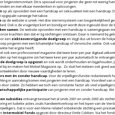
otgenotencontact. Dit is speciaal voor jongeren die geen tot weinig ha
 vinden en met elkaar meedenken in oplossingen.
n
op als opvoeden met een handicap en seksualiteit met een handicap. 
et opgepakt vanwege het taboe.
e
op de website is uniek. Het drie sterrensysteem van toegankelijkheid geeft
bed. Ook is de vragenlijst kort en bondig en wordt deze ingevuld door de 
rken samen
. De website opvoeden met een handicap is samengegaan me
ze krachten dan dat er tig stichtingen ontstaan. Daar is niemand bij geb
voor een
ziekteoverstijgende doelgroep
en stijgt dus uit boven de hokje
oep jongeren met een lichamelijke handicap of chronische ziekte. Ook va
iekte het ergste heeft.
ook een professioneel magazine dat twee keer per jaar digitaal uitkomt 
den op het magazine om het twee keer per jaar automatisch te ontvange
r de doelgroep is opgezet
en ook wordt onderhouden en bijgehouden. 
iel bij en maken het Mobiel Magazine op. Zo sluit het meteen ook goed aa
te ontwikkelen door nieuwe vaardigheden te leren.
gers met én zonder handicap
. Voor de vrijwilligersfunctie redactiewer
chting in aanraking komen met jongeren met een handicap. Voordeel van vri
n door ziekte. Zo hebben we toch een constante factor als veel vrijwillige
atschappelijke participatie
van jongeren met en zonder handicap. We w
een subsidies
ontvangt bestaat het al sinds 2001 en sinds 2003 als sticht
soring en ludieke acties zoals handwerkverkoop en het lopen van de Vierd
willigers. Dat is voor een kleine relatief onbekende stichting een prestati
en
Intermobiel fonds
opgezet door directeur Emile Cobben. Via het fond