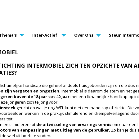
AVIGATION
Thema's
Inter-Actief!
Over Ons
Steun Intermo
MOBIEL
ICHTING INTERMOBIEL ZICH TEN OPZICHTE VAN 
TIES?
ichamelijke handicap die geheel of deels huisgebonden zijn en die dus ni
n zijn vergeten en ongezien.
Intermobiel is daarom de stem en het gez
geren boven de 18 jaar tot 40 jaar
met een lichamelijke handicap op in
ze jongeren zich te jong voor.
 insteek
gericht op wat je nog WEL kunt met een handicap of ziekte. Die 
 voorbeelden werken in de praktijk stimulerend en drempelverlagend do
siteit.
 en stimuleren tot
de uitwisseling van ervaringskennis
om daar een l
oto's van aanpassingen met uitleg van de gebruiker.
Zo kan je dus z
fde wiel uit hoeft te vinden.