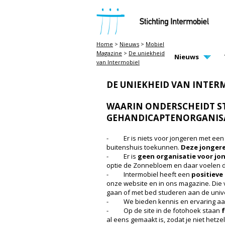
STICHTING INTERMOBIEL
Home
>
Nieuws
>
Mobiel
Magazine
>
De uniekheid
MAIN PAGE N
Nieuws
van Intermobiel
DE UNIEKHEID VAN INTER
WAARIN ONDERSCHEIDT ST
GEHANDICAPTENORGANISA
- Er is niets voor jongeren met een l
buitenshuis toekunnen.
Deze jongere
- Er is
geen organisatie voor jon
optie de Zonnebloem en daar voelen de
- Intermobiel heeft een
positieve
onze website en in ons magazine. Die
gaan of met bed studeren aan de univer
- We bieden kennis en ervaring aan
- Op de site in de fotohoek staan
f
al eens gemaakt is, zodat je niet hetzel