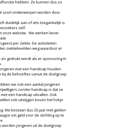
ndfunctie hebben. Ze kunnen dus zo
Dit soort onderwerpen worden door
 duidelijk aan of iets toegankelijk is
bezoekers zelf.
t onze website. We werken liever
aat.
sgeest per ziekte. De activiteiten
llen ziektebeelden weg waardoor er
en gedrukt wordt als er sponsoring in
n.
Jongeren met een handicap houden
n bij de behoeftes vanuit de doelgroep
k hebben we ook een aantal jongeren
jwilligers zonder handicap is dat ze
rs met een handicap uitvallen. Ook
illen ook uitstijgen boven het hokje
ing. We bestaan dus 20 jaar met gelden
aagse om geld voor de stichting op te
e.
s worden jongeren uit de doelgroep