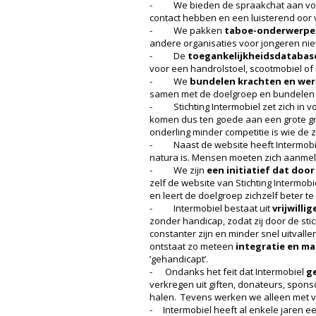
- We bieden de spraakchat aan voor l
contact hebben en een luisterend oor
- We pakken
taboe-onderwerpe
andere organisaties voor jongeren ni
- De
toegankelijkheidsdatabas
voor een handrolstoel, scootmobiel of 
- We
bundelen krachten en we
samen met de doelgroep en bundelen on
- Stichting Intermobiel zet zich in 
komen dus ten goede aan een grote gr
onderling minder competitie is wie de z
- Naast de website heeft Intermobiel 
natura is. Mensen moeten zich aanmel
- We zijn
een initiatief dat doo
zelf de website van Stichting Intermob
en leert de doelgroep zichzelf beter 
- Intermobiel bestaat uit
vrijwilli
zonder handicap, zodat zij door de sti
constanter zijn en minder snel uitvalle
ontstaat zo meteen
integratie en ma
’gehandicapt’.
- Ondanks het feit dat Intermobiel
g
verkregen uit giften, donateurs, spon
halen. Tevens werken we alleen met vrij
- Intermobiel heeft al enkele jaren e