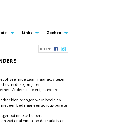
biel
Links
Zoeken
DELEN:
ANDERE
et of zeer moeizaam naar activiteiten
icht van deze jongeren.
ternet. Anders is de enige andere
voorbeelden brengen we in beeld op
or met een bed naar een schouwburg te
otgenoot mee te helpen.
ien wat er allemaal op de markt is en