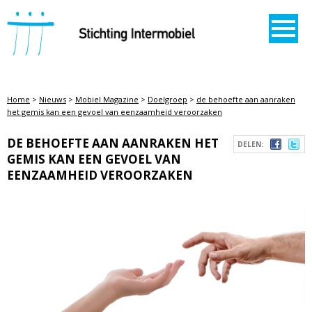
STICHTING INTERMOBIEL
Home
>
Nieuws
>
Mobiel Magazine
>
Doelgroep
>
de behoefte aan aanraken
het gemis kan een gevoel van eenzaamheid veroorzaken
DE BEHOEFTE AAN AANRAKEN HET
DELEN:
GEMIS KAN EEN GEVOEL VAN
EENZAAMHEID VEROORZAKEN