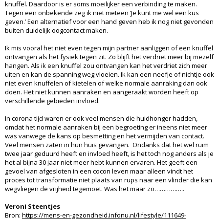
knuffel. Daardoor is er soms moeilijker een verbinding te maken.
Tegen een onbekende zeg ik niet meteen ‘Je kunt me wel een kus
geven.’ Een alternatief voor een hand geven heb ik nog niet gevonden
buiten duidelijk oogcontact maken.
Ik mis vooral het niet even tegen mijn partner aanliggen of een knuffel
ontvangen als het fysiek tegen zit. Zo blijft het verdriet meer bij mezelf
hangen. Als ik een knuffel zou ontvangen kan het verdriet zich meer
uiten en kan de spanning weg vloeien. Ik kan een neefje of nichtje ook
niet even knuffelen of kietelen of welke normale aanraking dan ook
doen. Het niet kunnen aanraken en aangeraakt worden heeft op
verschillende gebieden invloed.
In corona tijd waren er ook veel mensen die huidhonger hadden,
omdat het normale aanraken bij een begroeting er ineens niet meer
was vanwege de kans op besmetting en het vermijden van contact.
Veel mensen zaten in hun huis gevangen. Ondanks dat het wel ruim
twee jaar geduurd heeft en invloed heeft, is het toch nog anders als je
het al bijna 30 jaar niet meer hebt kunnen ervaren. Het geeft een
gevoel van afgesloten in een cocon leven maar alleen vindt het
proces tot transformatie niet plaats van rups naar een vlinder die kan
wegvliegen de vrijheid tegemoet. Was het maar zo……………..
Veroni Steentjes
Bron:
https://mens-en-gezondheid.infonu.nl/lifestyle/111649-