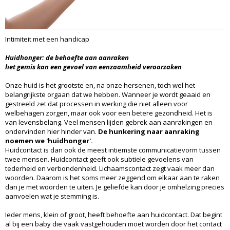
Intimiteit met een handicap
Huidhonger: de behoefte aan aanraken
het gemis kan een gevoel van eenzaamheid veroorzaken
Onze huid is het grootste en, na onze hersenen, toch wel het
belangrijkste orgaan dat we hebben. Wanneer je wordt geaaid en
gestreeld zet dat processen in werking die niet alleen voor
welbehagen zorgen, maar ook voor een betere gezondheid. Het is
van levensbelang. Veel mensen lijden gebrek aan aanrakingen en
ondervinden hier hinder van.
De hunkering naar aanraking
noemen we 'huidhonger'.
Huidcontact is dan ook de meest intiemste communicatievorm tussen
twee mensen. Huidcontact geeft ook subtiele gevoelens van
tederheid en verbondenheid. Lichaamscontact zegt vaak meer dan
woorden. Daarom is het soms meer zeggend om elkaar aan te raken
dan je met woorden te uiten. Je geliefde kan door je omhelzing precies
aanvoelen wat je stemming is.
Ieder mens, klein of groot, heeft behoefte aan huidcontact. Dat begint
al bij een baby die vaak vastgehouden moet worden door het contact