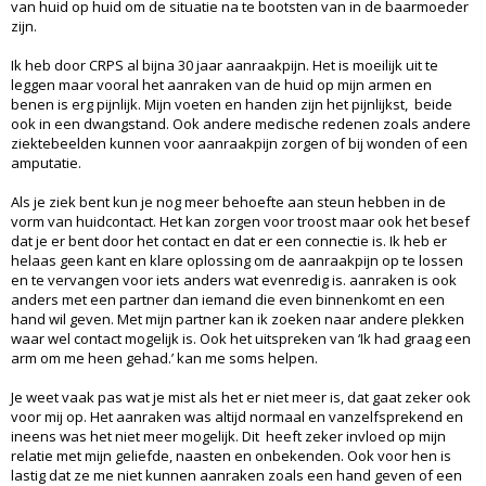
van huid op huid om de situatie na te bootsten van in de baarmoeder
zijn.
Ik heb door CRPS al bijna 30 jaar aanraakpijn. Het is moeilijk uit te
leggen maar vooral het aanraken van de huid op mijn armen en
benen is erg pijnlijk. Mijn voeten en handen zijn het pijnlijkst, beide
ook in een dwangstand. Ook andere medische redenen zoals andere
ziektebeelden kunnen voor aanraakpijn zorgen of bij wonden of een
amputatie.
Als je ziek bent kun je nog meer behoefte aan steun hebben in de
vorm van huidcontact. Het kan zorgen voor troost maar ook het besef
dat je er bent door het contact en dat er een connectie is. Ik heb er
helaas geen kant en klare oplossing om de aanraakpijn op te lossen
en te vervangen voor iets anders wat evenredig is. aanraken is ook
anders met een partner dan iemand die even binnenkomt en een
hand wil geven. Met mijn partner kan ik zoeken naar andere plekken
waar wel contact mogelijk is. Ook het uitspreken van ‘Ik had graag een
arm om me heen gehad.’ kan me soms helpen.
Je weet vaak pas wat je mist als het er niet meer is, dat gaat zeker ook
voor mij op. Het aanraken was altijd normaal en vanzelfsprekend en
ineens was het niet meer mogelijk. Dit heeft zeker invloed op mijn
relatie met mijn geliefde, naasten en onbekenden. Ook voor hen is
lastig dat ze me niet kunnen aanraken zoals een hand geven of een