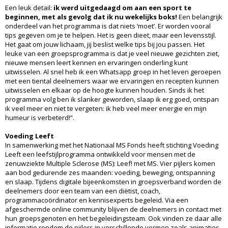
Een leuk detail:
ik werd uitgedaagd om aan een sport te
beginnen, met als gevolg dat ik nu wekelijks boks!
Een belangrijk
onderdeel van het programma is dat niets ‘moet’. Er worden vooral
tips gegeven om je te helpen. Het is geen dieet, maar een levensstijl.
Het gaat om jouw lichaam, jij beslist welke tips bij jou passen. Het
leuke van een groepsprogramma is dat je veel nieuwe gezichten ziet,
nieuwe mensen leert kennen en ervaringen onderling kunt
uitwisselen. Al snel heb ik een Whatsapp groep in het leven geroepen
met een tiental deelnemers waar we ervaringen en recepten kunnen
uitwisselen en elkaar op de hoogte kunnen houden. Sinds ik het
programma volg ben ik slanker geworden, slaap ik erg goed, ontspan
ik veel meer en niet te vergeten: ik heb veel meer energie en mijn
humeur is verbeterd!”.
Voeding Leeft
In samenwerking met het Nationaal MS Fonds heeft stichting Voeding
Leeft een leefstijlprogramma ontwikkeld voor mensen met de
zenuwziekte Multiple Sclerose (MS): Leef! met MS. Vier pijlers komen
aan bod gedurende zes maanden: voeding, beweging, ontspanning
en slaap. Tijdens digitale bijeenkomsten in groepsverband worden de
deelnemers door een team van een diëtist, coach,
programmacoördinator en kennisexperts begeleid. Via een
afgeschermde online community blijven de deelnemers in contact met
hun groepsgenoten en het begeleidingsteam. Ook vinden ze daar alle
informatie rondom de pijlers in verschillende vormen zoals animaties