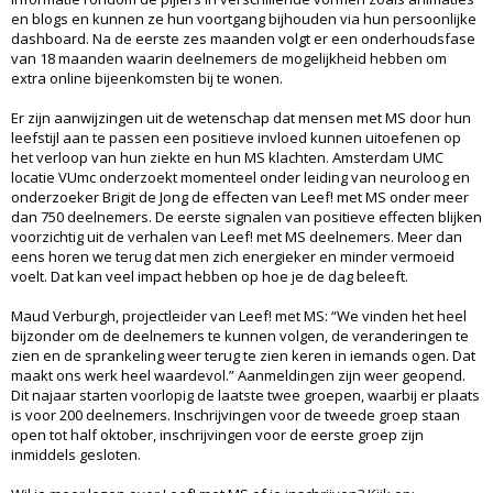
en blogs en kunnen ze hun voortgang bijhouden via hun persoonlijke
dashboard. Na de eerste zes maanden volgt er een onderhoudsfase
van 18 maanden waarin deelnemers de mogelijkheid hebben om
extra online bijeenkomsten bij te wonen.
Er zijn aanwijzingen uit de wetenschap dat mensen met MS door hun
leefstijl aan te passen een positieve invloed kunnen uitoefenen op
het verloop van hun ziekte en hun MS klachten. Amsterdam UMC
locatie VUmc onderzoekt momenteel onder leiding van neuroloog en
onderzoeker Brigit de Jong de effecten van Leef! met MS onder meer
dan 750 deelnemers. De eerste signalen van positieve effecten blijken
voorzichtig uit de verhalen van Leef! met MS deelnemers. Meer dan
eens horen we terug dat men zich energieker en minder vermoeid
voelt. Dat kan veel impact hebben op hoe je de dag beleeft.
Maud Verburgh, projectleider van Leef! met MS: “We vinden het heel
bijzonder om de deelnemers te kunnen volgen, de veranderingen te
zien en de sprankeling weer terug te zien keren in iemands ogen. Dat
maakt ons werk heel waardevol.” Aanmeldingen zijn weer geopend.
Dit najaar starten voorlopig de laatste twee groepen, waarbij er plaats
is voor 200 deelnemers. Inschrijvingen voor de tweede groep staan
open tot half oktober, inschrijvingen voor de eerste groep zijn
inmiddels gesloten.