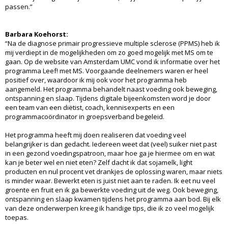
passen.”
Barbara Koehorst:
“Na de diagnose primair progressieve multiple sclerose (PPMS) heb ik
mij verdiept in de mogelijkheden om zo goed mogelijk met MS om te
gaan. Op de website van Amsterdam UMC vond ik informatie over het
programma Leef! met MS. Voorgaande deelnemers waren er heel
positief over, waardoor ik mij ook voor het programma heb
aangemeld. Het programma behandelt naast voeding ook beweging,
ontspanning en slaap. Tijdens digitale bijeenkomsten word je door
een team van een diëtist, coach, kennisexperts en een
programmacoördinator in groepsverband begeleid.
Het programma heeft mij doen realiseren dat voeding veel
belangrijker is dan gedacht. Iedereen weet dat (veel) suiker niet past
in een gezond voedingspatroon, maar hoe ga je hiermee om en wat
kan je beter wel en niet eten? Zelf dacht ik dat sojamelk, light
producten en nul procent vet drankjes de oplossing waren, maar niets
is minder waar. Bewerkt eten is juist niet aan te raden. Ik eet nu veel
groente en fruit en ik ga bewerkte voeding uit de weg. Ook beweging,
ontspanning en slaap kwamen tijdens het programma aan bod. Bij elk
van deze onderwerpen kreeg ik handige tips, die ik zo veel mogelijk
toepas.