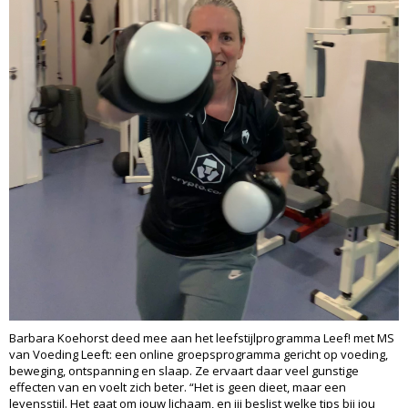
Barbara Koehorst deed mee aan het leefstijlprogramma Leef! met MS
van Voeding Leeft: een online groepsprogramma gericht op voeding,
beweging, ontspanning en slaap. Ze ervaart daar veel gunstige
effecten van en voelt zich beter. “Het is geen dieet, maar een
levensstijl. Het gaat om jouw lichaam, en jij beslist welke tips bij jou