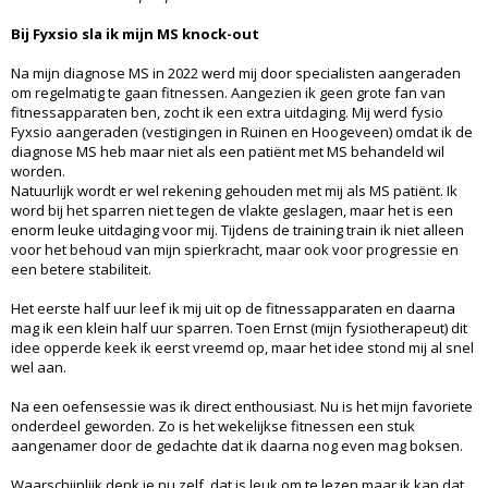
Bij Fyxsio sla ik mijn MS knock-out
Na mijn diagnose MS in 2022 werd mij door specialisten aangeraden
om regelmatig te gaan fitnessen. Aangezien ik geen grote fan van
fitnessapparaten ben, zocht ik een extra uitdaging. Mij werd fysio
Fyxsio aangeraden (vestigingen in Ruinen en Hoogeveen) omdat ik de
diagnose MS heb maar niet als een patiënt met MS behandeld wil
worden.
Natuurlijk wordt er wel rekening gehouden met mij als MS patiënt. Ik
word bij het sparren niet tegen de vlakte geslagen, maar het is een
enorm leuke uitdaging voor mij. Tijdens de training train ik niet alleen
voor het behoud van mijn spierkracht, maar ook voor progressie en
een betere stabiliteit.
Het eerste half uur leef ik mij uit op de fitnessapparaten en daarna
mag ik een klein half uur sparren. Toen Ernst (mijn fysiotherapeut) dit
idee opperde keek ik eerst vreemd op, maar het idee stond mij al snel
wel aan.
Na een oefensessie was ik direct enthousiast. Nu is het mijn favoriete
onderdeel geworden. Zo is het wekelijkse fitnessen een stuk
aangenamer door de gedachte dat ik daarna nog even mag boksen.
Waarschijnlijk denk je nu zelf, dat is leuk om te lezen maar ik kan dat