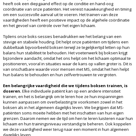
heeft ook een diepgaand effect op de conditie en hand-oog
coördinatie van onze patiënten. Het vereist nauwkeurigheid en timing
om een succesvolle aanval uit te voeren. Het trainen van deze
vaardigheden heeft een positieve impact op de algehele coördinatie
en het gevoel van controle over het eigen lichaam.
Tijdens onze boks-sessies benadrukken we het belang van een
stevige en stabiele houding. Dit helpt onze patiënten om tijdens een
dubbeltaak bijvoorbeeld boksen terwijl ze tegelijkertijd letten op hun
balans hun stabiliteit te behouden. Het voetenwerk bij boksen krijgt
bijzondere aandacht, omdat het ons helpt om het lichaam optimaal te
positioneren, vooral in situaties waar de kans op vallen groter is. Dit is
van onschatbare waarde voor mensen met MS, omdat het hen helpt
hun balans te behouden en hun zelfvertrouwen te vergroten.
Een belangrijke vaardigheid die we tijdens boksen trainen, is
doseren.
Elke individuele patiënt kan op een andere intensiteit
trainen, en het is belangrijk om te leren hoe ze hun inspanningen
kunnen aanpassen om overbelasting te voorkomen zowel in het
boksen als in het algemeen dagelijks leven. We begrijpen dat MS-
patiënten soms moeite hebben met het inschatten van hun eigen
grenzen. Daarom nemen we de tijd om hen te leren luisteren naar hun
lichaam en hun trainingsniveau verstandig te beheren. Ook koppelen
we deze vaardigheid weer terug naar een moment in hun algemeen
dagelijks leven.