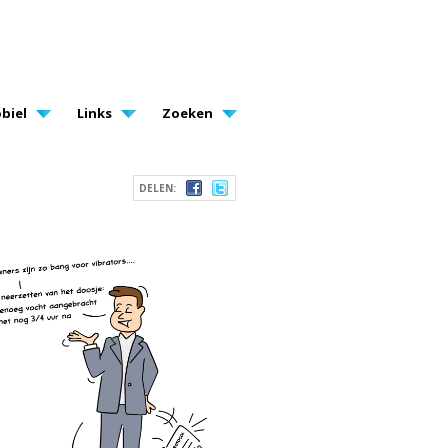
biel
Links
Zoeken
DELEN: