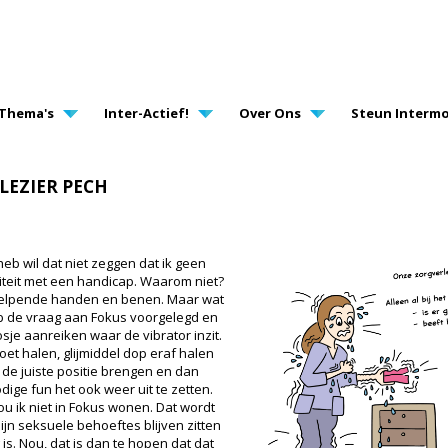
AVIGATION
Thema's
Inter-Actief!
Over Ons
Steun Intermo
LEZIER PECH
eb wil dat niet zeggen dat ik geen
liteit met een handicap. Waarom niet?
jn helpende handen en benen. Maar wat
 heb de vraag aan Fokus voorgelegd en
osje aanreiken waar de vibrator inzit.
moet halen, glijmiddel dop eraf halen
 de juiste positie brengen en dan
dige fun het ook weer uit te zetten.
zou ik niet in Fokus wonen. Dat wordt
ijn seksuele behoeftes blijven zitten
is. Nou, dat is dan te hopen dat dat