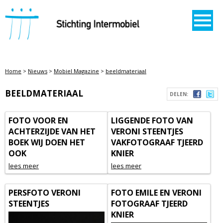
STICHTING INTERMOBIEL
Home
>
Nieuws
>
Mobiel Magazine
>
beeldmateriaal
BEELDMATERIAAL
DELEN:
FOTO VOOR EN
LIGGENDE FOTO VAN
ACHTERZIJDE VAN HET
VERONI STEENTJES
BOEK WIJ DOEN HET
VAKFOTOGRAAF TJEERD
OOK
KNIER
lees meer
lees meer
PERSFOTO VERONI
FOTO EMILE EN VERONI
STEENTJES
FOTOGRAAF TJEERD
KNIER