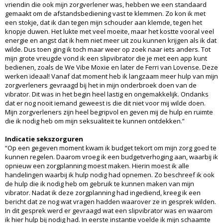
vriendin die ook mijn zorgverlener was, hebben we een standaard
gemaakt om de afstandsbediening vast te klemmen. Zo kon ik met
een stokje, dat ik dan tegen mijn schouder aan klemde, tegen het
knopje duwen. Het lukte met veel moeite, maar het kostte vooral veel
energie en angst dat ik hem niet meer uit zou kunnen krijgen als ik dat
wilde. Dus toen ging ik toch maar weer op zoek naar iets anders. Tot
mijn grote vreugde vond ik een slipvibrator die je met een app kunt
bedienen, zoals de We Vibe Moxie en later de Ferri van Lovense. Deze
werken ideaal! Vanaf dat moment heb ik langzaam meer hulp van mijn
zorgverleners gevraagd bij het in mijn onderbroek doen van de
vibrator. Dit was in het begin heel lastig en ongemakkelijk. Ondanks
dat er nog nooit iemand geweest is die dit niet voor mij wilde doen.
Mijn zorgverleners zijn heel begripvol en geven mij de hulp en ruimte
die ik nodig heb om mijn seksualiteit te kunnen ontdekken.”
Indicatie sekszorguren
“Op een gegeven moment kwam ik budget tekort om mijn zorg goed te
kunnen regelen. Daarom vroeg ik een budgetverhoging aan, waarbij ik
opnieuw een zorgplanning moest maken. Hierin moest ik alle
handelingen waarbij ik hulp nodig had opnemen. Zo beschreef ik ook
de hulp die ik nodig heb om gebruik te kunnen maken van mijn
vibrator. Nadat ik deze zorgplanning had ingediend, kreeg ik een
bericht dat ze nog wat vragen hadden waarover ze in gesprek wilden.
In dit gesprek werd er gevraagd wat een slipvibrator was en waarom
ik hier hulp bij nodig had. In eerste instantie voelde ik mijn schaamte