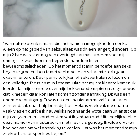
“Van nature ben ik iemand die met name in mogelijkheden denkt.
Alleen op het gebied van seksualiteit was dit een lange tijd anders. Op
mijn 21ste was ik er nog van overtuigd dat masturberen voor mij
onmogelijk was door mijn beperkte handfunctie en
beweegmogelijkheden. Op het moment dat mijn behoefte aan seks
begon te groeien, ben ik met veel moeite en schaamte toch gaan
experimenteren. Door porno te kijken of seksverhalen te lezen en
een volledige focus op mijn lichaam lukte het mij om klaar te komen. Ik
leerde dat mijn controle over mijn bekkenbodemspieren zo groot was
d
at ik mezelf klaar kon laten komen zonder aanraking. Dit was een
enorme vooruitgang. Er was nu een manier om mezelf te ontladen
zonder dat ik daar hulp bij nodig had. Helaas voelde ik me daarna
vaak vies en durfde ik nauwelijks nog naar de wc te gaan uit angst dat
mijn zorgverleners konden zien wat ik gedaan had. Uiteindelijk voelde
deze manier van masturberen niet meer als genoeg. Ik wilde ervaren
hoe het was om wel aanraking te voelen. Dat was het moment dat mijn
zoektocht naar speeltjes begon.”