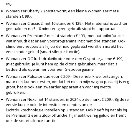
69,-.
Womanizer Liberty 2: (oestervorm) een kleine Womanizer met 8
standen € 99,-.
Womanizer Classic 2 met 10 standen € 129,-. Het materiaal is zachter
gemaakt en na 5-10 minuten geen gebruik stopt het apparaat.
Womanizer Premium 2 met 14 standen € 199,- met autopilotfunctie,
wat inhoudt dat er een voorprogramma inzit met drie standen. Ook
stimuleert het pas als hij op de huid geplaatst wordt en maakt het
veel minder geluid (smart silence-functie).
Womanizer OG luchtdrukvibrator voor een G-spot-orgasme € 199,--
(niet gebruikt). Je kunt hem op de clitoris gebruiken, maar dat is
bedoeld als opwarmer voor een G-spot-orgasme.
Womanizer Pulsator duo voor € 209,-. Deze heb ik wel ontvangen,
maar niet kunnen testen, omdat het niet in mijn vagina past. Hij is erg
groot, het is ook een zwaarder apparaat en voor mij niet te
gebruiken.
Womanizer Next met 14 standen, in 2024 op de markt € 209,-. Bij deze
versie kun je ook de intensiteit en diepte van de
luchtdruktechnologie instellen op 3 standen. Ook heeft hij net als bij
de Premium 2 een autopilotfunctie, hij maakt weinig geluid en heeft
ook de smart silence-functie.