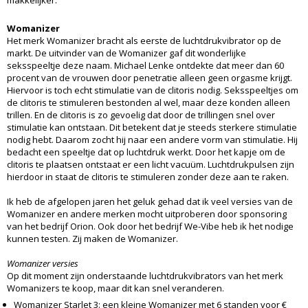
makkelijker.
Womanizer
Het merk Womanizer bracht als eerste de luchtdrukvibrator op de
markt. De uitvinder van de Womanizer gaf dit wonderlijke
seksspeeltje deze naam. Michael Lenke ontdekte dat meer dan 60
procent van de vrouwen door penetratie alleen geen orgasme krijgt.
Hiervoor is toch echt stimulatie van de clitoris nodig. Seksspeeltjes om
de clitoris te stimuleren bestonden al wel, maar deze konden alleen
trillen. En de clitoris is zo gevoelig dat door de trillingen snel over
stimulatie kan ontstaan. Dit betekent dat je steeds sterkere stimulatie
nodig hebt. Daarom zocht hij naar een andere vorm van stimulatie. Hij
bedacht een speeltje dat op luchtdruk werkt. Door het kapje om de
clitoris te plaatsen ontstaat er een licht vacuüm. Luchtdrukpulsen zijn
hierdoor in staat de clitoris te stimuleren zonder deze aan te raken.
Ik heb de afgelopen jaren het geluk gehad dat ik veel versies van de
Womanizer en andere merken mocht uitproberen door sponsoring
van het bedrijf Orion. Ook door het bedrijf We-Vibe heb ik het nodige
kunnen testen. Zij maken de Womanizer.
Womanizer versies
Op dit moment zijn onderstaande luchtdrukvibrators van het merk
Womanizers te koop, maar dit kan snel veranderen.
Womanizer Starlet 3: een kleine Womanizer met 6 standen voor €