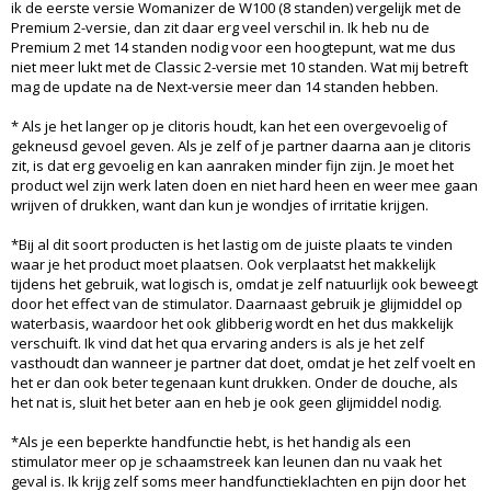
ik de eerste versie Womanizer de W100 (8 standen) vergelijk met de
Premium 2-versie, dan zit daar erg veel verschil in. Ik heb nu de
Premium 2 met 14 standen nodig voor een hoogtepunt, wat me dus
niet meer lukt met de Classic 2-versie met 10 standen. Wat mij betreft
mag de update na de Next-versie meer dan 14 standen hebben.
* Als je het langer op je clitoris houdt, kan het een overgevoelig of
gekneusd gevoel geven. Als je zelf of je partner daarna aan je clitoris
zit, is dat erg gevoelig en kan aanraken minder fijn zijn. Je moet het
product wel zijn werk laten doen en niet hard heen en weer mee gaan
wrijven of drukken, want dan kun je wondjes of irritatie krijgen.
*Bij al dit soort producten is het lastig om de juiste plaats te vinden
waar je het product moet plaatsen. Ook verplaatst het makkelijk
tijdens het gebruik, wat logisch is, omdat je zelf natuurlijk ook beweegt
door het effect van de stimulator. Daarnaast gebruik je glijmiddel op
waterbasis, waardoor het ook glibberig wordt en het dus makkelijk
verschuift. Ik vind dat het qua ervaring anders is als je het zelf
vasthoudt dan wanneer je partner dat doet, omdat je het zelf voelt en
het er dan ook beter tegenaan kunt drukken. Onder de douche, als
het nat is, sluit het beter aan en heb je ook geen glijmiddel nodig.
*Als je een beperkte handfunctie hebt, is het handig als een
stimulator meer op je schaamstreek kan leunen dan nu vaak het
geval is. Ik krijg zelf soms meer handfunctieklachten en pijn door het