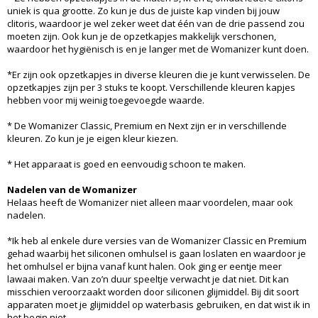
uniek is qua grootte. Zo kun je dus de juiste kap vinden bij jouw
clitoris, waardoor je wel zeker weet dat één van de drie passend zou
moeten zijn. Ook kun je de opzetkapjes makkelijk verschonen,
waardoor het hygiënisch is en je langer met de Womanizer kunt doen.
*Er zijn ook opzetkapjes in diverse kleuren die je kunt verwisselen. De
opzetkapjes zijn per 3 stuks te koopt. Verschillende kleuren kapjes
hebben voor mij weinig toegevoegde waarde.
* De Womanizer Classic, Premium en Next zijn er in verschillende
kleuren. Zo kun je je eigen kleur kiezen.
* Het apparaat is goed en eenvoudig schoon te maken.
Nadelen van de Womanizer
Helaas heeft de Womanizer niet alleen maar voordelen, maar ook
nadelen.
*Ik heb al enkele dure versies van de Womanizer Classic en Premium
gehad waarbij het siliconen omhulsel is gaan loslaten en waardoor je
het omhulsel er bijna vanaf kunt halen. Ook ging er eentje meer
lawaai maken. Van zo’n duur speeltje verwacht je dat niet. Dit kan
misschien veroorzaakt worden door siliconen glijmiddel. Bij dit soort
apparaten moet je glijmiddel op waterbasis gebruiken, en dat wist ik in
het begin niet.