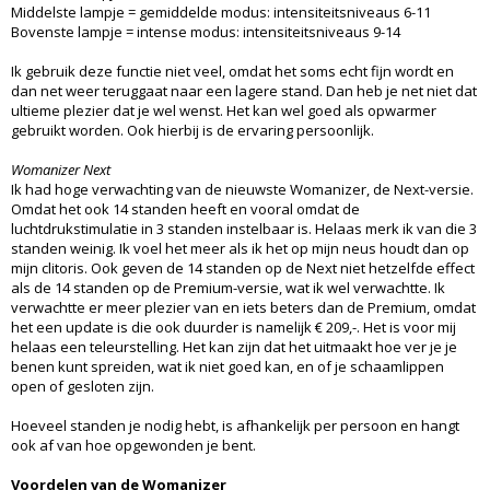
Middelste lampje = gemiddelde modus: intensiteitsniveaus 6-11
Bovenste lampje = intense modus: intensiteitsniveaus 9-14
Ik gebruik deze functie niet veel, omdat het soms echt fijn wordt en
dan net weer teruggaat naar een lagere stand. Dan heb je net niet dat
ultieme plezier dat je wel wenst. Het kan wel goed als opwarmer
gebruikt worden. Ook hierbij is de ervaring persoonlijk.
Womanizer Next
Ik had hoge verwachting van de nieuwste Womanizer, de Next-versie.
Omdat het ook 14 standen heeft en vooral omdat de
luchtdrukstimulatie in 3 standen instelbaar is. Helaas merk ik van die 3
standen weinig. Ik voel het meer als ik het op mijn neus houdt dan op
mijn clitoris. Ook geven de 14 standen op de Next niet hetzelfde effect
als de 14 standen op de Premium-versie, wat ik wel verwachtte. Ik
verwachtte er meer plezier van en iets beters dan de Premium, omdat
het een update is die ook duurder is namelijk € 209,-. Het is voor mij
helaas een teleurstelling. Het kan zijn dat het uitmaakt hoe ver je je
benen kunt spreiden, wat ik niet goed kan, en of je schaamlippen
open of gesloten zijn.
Hoeveel standen je nodig hebt, is afhankelijk per persoon en hangt
ook af van hoe opgewonden je bent.
Voordelen van de Womanizer