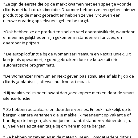
*Ze zijn de eerste die op de markt kwamen met een speeltje voor de
clitoris met luchtdrukstimulatie. Daarmee hebben ze een geheel nieuw
product op de markt gebracht en hebben ze veel vrouwen een
nieuwe ervaring op seksueel gebied bezorgd.
*Ook hebben ze de producten snel en veel doorontwikkeld, waardoor
er meer mogelijkheden zijn gekomen in standen en functies, en
daardoor in prijzen.
* De autopilotfunctie bij de Womanizer Premium en Next is uniek. Dit
kun je als opwarmertje goed gebruiken door de keuze uit drie
automatische programma’s.
*De Womanizer Premium en Next geven pas stimulatie af als hij op de
clitoris geplaatst is, oftewel huidcontact maakt.
*Hij maakt veel minder lawaai dan goedkopere merken door de smart
silence-functie.
* Ze hebben betaalbare en duurdere versies. En ook makkelijk op te
bergen kleinere varianten die je makkelijk meeneemt op vakantie of
handig op te bergen, als voor jou het aantal standen voldoende zijn.
Bij veel versies zit een tasje bij om hem in op te bergen.
* Ze hebben opzetkapjes in de maten S, M en L, omdat iedere clitoris