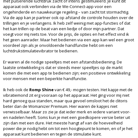
met pulserende luchtdruk zacht of intens gestimuleerd. Je kunt dit
apparaat ook verbinden via de We-Connect-app voor een
ongehinderde en nauwkeurige regeling – van zacht tot stormachtig.
Via de app kan je partner ook op afstand de controle houden over de
trillingen en je verlangens. Ik heb zelf weinig met app-functies of dat
het kan trillen op de beat van een liedje of door mijn partner. Dat
voegt voor mij niets toe. Voor de prijs, de opties en het effect vind ik
het geen aanrader. Maar het bedienen via een app kan wel een groot
voordeel zijn als je onvoldoende handfunctie hebt om een
luchtdrukstimulatievibrator te bedienen.
Er waren al de nodige speeltjes met een afstandsbediening. De
laatste ontwikkeling is dat er steeds meer speeltjes op de markt
komen die met een app te bedienen zijn; een positieve ontwikkeling
voor mensen met een beperkte handfunctie.
Ik heb ook de
Romp Shine
van € 49,- mogen testen. Het kapje met de
vibratiemond zit erg vooraan op het apparaat. Het ging voor mij niet
hard genoeg qua standen, maar qua gevoel omsloot het de clitoris
beter dan de Womanizer Premium. Hier waren de kapjes niet
verwisselbaar. Maar zo zie je dat ieder merk en iedere variant voor-
en nadelen heeft. Soms kun je met een goedkopere versie beter uit
zijn dan met een dure. Het meeste hangt af van de hoeveelheid
power die je nodig hebt om tot een hoogtepunt te komen, en of je het
apparaat kunt bedienen en tegen de stimulatie kunt.