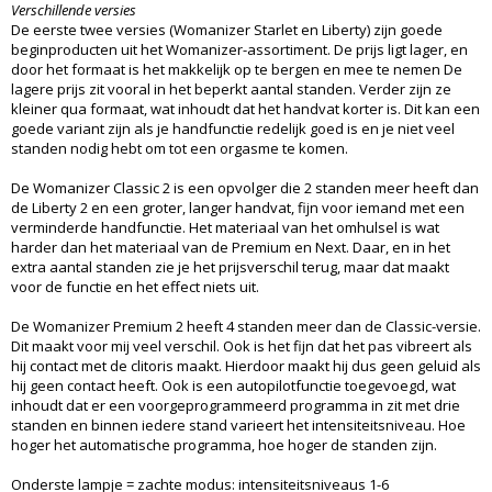
Verschillende versies
De eerste twee versies (Womanizer Starlet en Liberty) zijn goede
beginproducten uit het Womanizer-assortiment. De prijs ligt lager, en
door het formaat is het makkelijk op te bergen en mee te nemen De
lagere prijs zit vooral in het beperkt aantal standen. Verder zijn ze
kleiner qua formaat, wat inhoudt dat het handvat korter is. Dit kan een
goede variant zijn als je handfunctie redelijk goed is en je niet veel
standen nodig hebt om tot een orgasme te komen.
De Womanizer Classic 2 is een opvolger die 2 standen meer heeft dan
de Liberty 2 en een groter, langer handvat, fijn voor iemand met een
verminderde handfunctie. Het materiaal van het omhulsel is wat
harder dan het materiaal van de Premium en Next. Daar, en in het
extra aantal standen zie je het prijsverschil terug, maar dat maakt
voor de functie en het effect niets uit.
De Womanizer Premium 2 heeft 4 standen meer dan de Classic-versie.
Dit maakt voor mij veel verschil. Ook is het fijn dat het pas vibreert als
hij contact met de clitoris maakt. Hierdoor maakt hij dus geen geluid als
hij geen contact heeft. Ook is een autopilotfunctie toegevoegd, wat
inhoudt dat er een voorgeprogrammeerd programma in zit met drie
standen en binnen iedere stand varieert het intensiteitsniveau. Hoe
hoger het automatische programma, hoe hoger de standen zijn.
Onderste lampje = zachte modus: intensiteitsniveaus 1-6