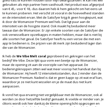
goed vast te kunnen houden door mijn dwangstanden. Ik kan het wel
gebruiken als mijn partner hem vasthoudt. Het product was afgeprijsd
van € 45,- voor € 18,- dus daarom heb ik hem gekocht om het eens uit
te kunnen proberen. Het verschil zit vooral in de hoeveelheid standen
en de intensiteit ervan. Met de Satisfyer krijg ik geen hoogtepunt, wat
ik door de Womanizer Premium wel heb. Dat ligt puur aan de
intensiteit van de hoogste stand. Ook maakt hij beduidend meer
lawaai dan de Womanizer. Er zijn enkele soorten van de Satisfyer die
ook verwisselbare opzetkapjes in maten hebben, maar dat is niet bij
alle soorten het geval. De Satisfyer heeft nu een versie die met een
app te bedienen is. De prijzen van dit merk zijn beduidend lager dan
die van de Womanizer.
Ik heb de
We Vibe Melt coral
geprobeerd en gekregen van het
bedrijf We-Vibe. Deze lijkt qua vorm een beetje op de Womanizer,
maar de opening zit aan de voorzijde van het apparaat. De
bedieningsknoppen zitten wel wat meer voorop het handvat dan bij
de Womanizer. Hij heeft 12 intensiteitsstanden, dus 2 minder dan de
Womanizer Premium. Nadeel is dat er geen kapje op zit wat eraf kan,
waardoor je ze niet kunt wisselen en je de maat dus niet kunt
aanpassen.
Ik vond het qua ervaring niet vergelijkbaar met de Womanizer, ook al
worden ze door hetzelfde bedrijf gemaakt. Ik voelde er minder van. Je
clitoris wordt ook hier dankzij de kleine opening licht opgezogen en