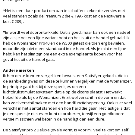
*Het is een duur product om aan te schaffen, zeker de versies met
veel standen zoals de Premium 2 die € 199,- kost en de Next-versie
kost € 209,-.
*Er wordt veel doorontwikkeld. Dat is goed, maar kan ook een nadeel
zijn als je net een fijne variant hebt en het is uit de handel gehaald. Ik
heb de Womanizer Pro40 en de W500 getest die toen erg bevielen,
maar die zijn niet meer standaard in de handel. Als je echt een fijne
hebt, kan het slim zijn om een extra exemplaar te kopen voor het
geval het uit de handel gaat.
Andere merken
Ik heb om te kunnen vergelijken bewust een Satisfyer gekocht die in
de aanbieding was om deze te kunnen vergelijken met de Womanizer.
In principe gaat het bij deze speeltjes om een
luchtdrukstimulatiesysteem dat je op de clitoris plaatst. Het werkt
hetzelfde als bij de Womanizer. Er zit wel verschil in de vorm en dat
kan veel verschil maken met een handfunctiebeperking. Ook is er veel
verschil in het aantal standen en hoe hard die gaan. Het lastige is dat
je een speeltje niet even kunt uitproberen, terwijl een goedkopere
versie misschien wel beter in de hand ligt dan een dure.
De Satisfyer pro 2 Deluxe (ovale vorm) is voor mij veel te kort om zelf