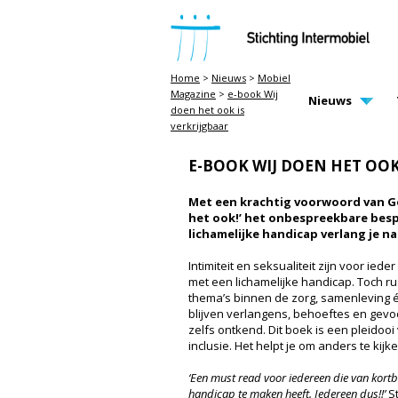
STICHTING INTERMOBIEL
Home
>
Nieuws
>
Mobiel
Magazine
>
e-book Wij
MAIN PAGE N
Nieuws
doen het ook is
verkrijgbaar
E-BOOK WIJ DOEN HET OOK
Met een krachtig voorwoord van Go
het ook!’ het onbespreekbare bes
lichamelijke handicap verlang je naa
Intimiteit en seksualiteit zijn voor ie
met een lichamelijke handicap. Toch r
thema’s binnen de zorg, samenleving én
blijven verlangens, behoeftes en gev
zelfs ontkend. Dit boek is een pleidoo
inclusie. Het helpt je om anders te kijk
‘Een must read voor iedereen die van kortb
handicap te maken heeft. Iedereen dus!!’
St