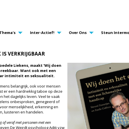
AVIGATION
Thema's
Inter-Actief!
Over Ons
Steun Intermo
 IS VERKRIJGBAAR
edele Liekens, maakt ‘Wij doen
preekbaar. Want ook met een
r intimiteit en seksualiteit.
der mens belangrijk, ook voor mensen
ust er een hardnekkig taboe op deze
 het dagelijks leven. Veel te vaak
oelens onbesproken, genegeerd of
i voor menselijkheid, erkenning en
en, luisteren en handelen.
ij of veraf met personen met een
even De Weirdt psycholoog Aditi vzw