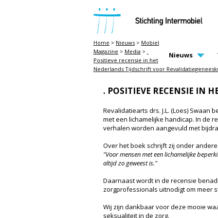
STICHTING INTERMOBIEL
Home
>
Nieuws
>
Mobiel
Magazine
>
Media
>
.
MAIN PAGE N
Nieuws
Positieve recensie in het
Nederlands Tijdschrift voor Revalidatiegenees
. POSITIEVE RECENSIE IN
Revalidatiearts drs. J.L. (Loes) Swaan b
met een lichamelijke handicap. In de 
verhalen worden aangevuld met bijdra
Over het boek schrijft zij onder andere
"Voor mensen met een lichamelijke beperkin
altijd zo geweest is."
Daarnaast wordt in de recensie benadru
zorgprofessionals uitnodigt om meer st
Wij zijn dankbaar voor deze mooie waa
seksualiteit in de zorg.