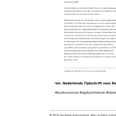
#boekrecensie #wijdoenhetook #intimi
© 2026 Stichting Intermobiel. Alle rechten vo