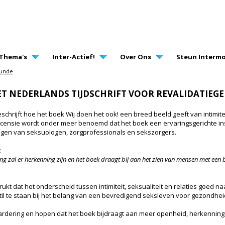
AVIGATION
Thema's
Inter-Actief!
Over Ons
Steun Intermo
kunde
 HET NEDERLANDS TIJDSCHRIFT VOOR REVALIDATIE
eschrijft hoe het boek Wij doen het ook! een breed beeld geeft van intimitei
recensie wordt onder meer benoemd dat het boek een ervaringsgerichte ins
gen van seksuologen, zorgprofessionals en sekszorgers.
:
g zal er herkenning zijn en het boek draagt bij aan het zien van mensen met een b
kt dat het onderscheid tussen intimiteit, seksualiteit en relaties goed n
il te staan bij het belang van een bevredigend seksleven voor gezondheid,
rdering en hopen dat het boek bijdraagt aan meer openheid, herkenning e