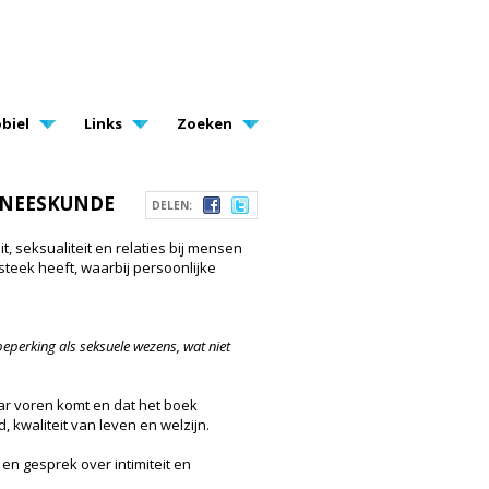
biel
Links
Zoeken
GENEESKUNDE
DELEN:
t, seksualiteit en relaties bij mensen
teek heeft, waarbij persoonlijke
eperking als seksuele wezens, wat niet
aar voren komt en dat het boek
 kwaliteit van leven en welzijn.
n gesprek over intimiteit en