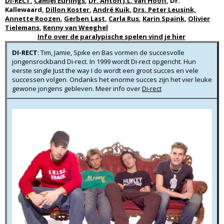
DI-RECT
,
Camiel Eurlings
,
Dr. Anton J.L. van Hooff
, Dr.
Kallewaard,
Dillon Koster
,
André Kuik,
Drs. Peter Leusink,
Annette Roozen
,
Gerben Last
,
Carla Rus
,
Karin Spaink
,
Olivier
Tielemans
,
Kenny van Weeghel
Info over de paralypische spelen vind je hier
DI-RECT
: Tim, Jamie, Spike en Bas vormen de succesvolle
jongensrockband Di-rect. In 1999 wordt Di-rect opgericht. Hun
eerste single Just the way I do wordt een groot succes en vele
successen volgen. Ondanks het enorme succes zijn het vier leuke
gewone jongens gebleven. Meer info over
Di-rect