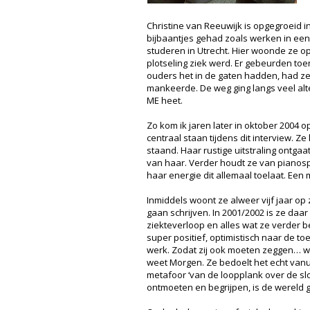
Christine van Reeuwijk is opgegroeid i
bijbaantjes gehad zoals werken in een
studeren in Utrecht. Hier woonde ze o
plotseling ziek werd. Er gebeurden toe
ouders het in de gaten hadden, had z
mankeerde. De weg ging langs veel alte
ME heet.
Zo kom ik jaren later in oktober 2004 
centraal staan tijdens dit interview. Ze
staand. Haar rustige uitstraling ontgaa
van haar. Verder houdt ze van pianosp
haar energie dit allemaal toelaat. Een 
Inmiddels woont ze alweer vijf jaar op 
gaan schrijven. In 2001/2002 is ze daar
ziekteverloop en alles wat ze verder be
super positief, optimistisch naar de t
werk. Zodat zij ook moeten zeggen… wie
weet Morgen. Ze bedoelt het echt vanui
metafoor ‘van de loopplank over de sl
ontmoeten en begrijpen, is de wereld 