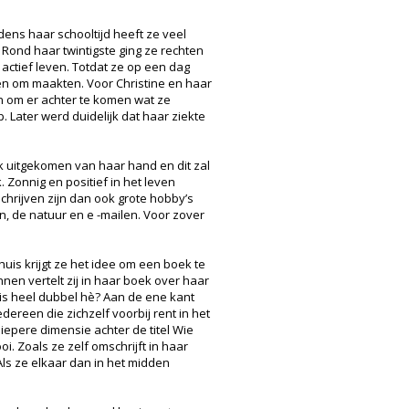
ens haar schooltijd heeft ze veel
Rond haar twintigste ging ze rechten
actief leven. Totdat ze op een dag
gen om maakten. Voor Christine en haar
 om er achter te komen wat ze
 Later werd duidelijk dat haar ziekte
ek uitgekomen van haar hand en dit zal
k. Zonnig en positief in het leven
schrijven zijn dan ook grote hobby’s
, de natuur en e -mailen. Voor zover
huis krijgt ze het idee om een boek te
nnen vertelt zij in haar boek over haar
n is heel dubbel hè? Aan de ene kant
ereen die zichzelf voorbij rent in het
iepere dimensie achter de titel Wie
i. Zoals ze zelf omschrijft in haar
ls ze elkaar dan in het midden