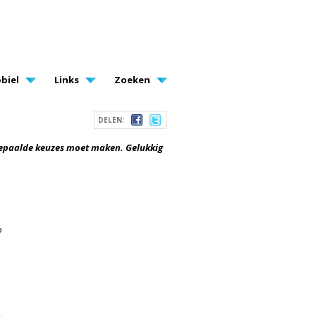
biel
Links
Zoeken
DELEN:
 bepaalde keuzes moet maken. Gelukkig
o