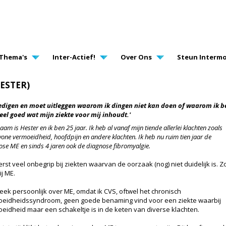
AVIGATION
Thema's
Inter-Actief!
Over Ons
Steun Intermo
ESTER)
rdedigen en moet uitleggen waarom ik dingen niet kan doen of waarom ik
el goed wat mijn ziekte voor mij inhoudt.'
aam is Hester en ik ben 25 jaar. Ik heb al vanaf mijn tiende allerlei klachten zoals
ne vermoeidheid, hoofdpijn en andere klachten. Ik heb nu ruim tien jaar de
ose ME en sinds 4 jaren ook de diagnose fibromyalgie.
erst veel onbegrip bij ziekten waarvan de oorzaak (nog) niet duidelijk is. Z
ij ME.
reek persoonlijk over ME, omdat ik CVS, oftwel het chronisch
eidheidssyndroom, geen goede benaming vind voor een ziekte waarbij
eidheid maar een schakeltje is in de keten van diverse klachten.