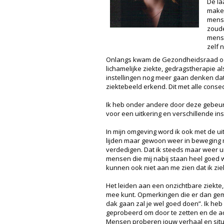
De la
maken
mense
zoude
mense
zelf 
Onlangs kwam de Gezondheidsraad ook 
lichamelijke ziekte, gedragstherapie 
instellingen nog meer gaan denken dat 
ziektebeeld erkend. Dit met alle con
Ik heb onder andere door deze gebeur
voor een uitkering en verschillende in
In mijn omgeving word ik ook met de u
lijden maar gewoon weer in beweging m
verdedigen. Dat ik steeds maar weer 
mensen die mij nabij staan heel goed w
kunnen ook niet aan me zien dat ik zie
Het leiden aan een onzichtbare ziekte,
mee kunt. Opmerkingen die er dan gem
dak gaan zal je wel goed doen”. Ik heb 
geprobeerd om door te zetten en de ad
Mensen proberen jouw verhaal en situat