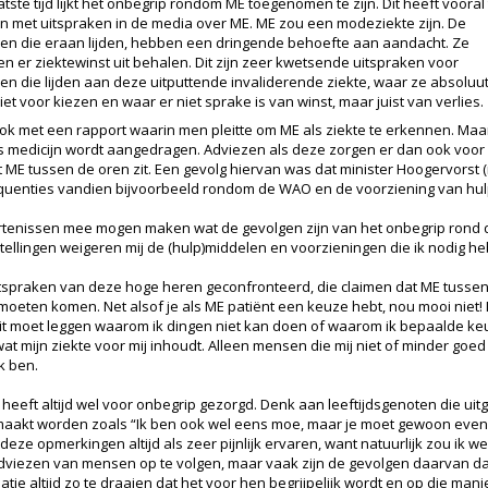
atste tijd lijkt het onbegrip rondom ME toegenomen te zijn. Dit heeft vooral
 met uitspraken in de media over ME. ME zou een modeziekte zijn. De
n die eraan lijden, hebben een dringende behoefte aan aandacht. Ze
n er ziektewinst uit behalen. Dit zijn zeer kwetsende uitspraken voor
n die lijden aan deze uitputtende invaliderende ziekte, waar ze absoluu
niet voor kiezen en waar er niet sprake is van winst, maar juist van verlies.
met een rapport waarin men pleitte om ME als ziekte te erkennen. Maar 
als medicijn wordt aangedragen. Adviezen als deze zorgen er dan ook voor
ME tussen de oren zit. Een gevolg hiervan was dat minister Hoogervorst (m
sequenties vandien bijvoorbeeld rondom de WAO en de voorziening van hu
tenissen mee mogen maken wat de gevolgen zijn van het onbegrip rond de
stellingen weigeren mij de (hulp)middelen en voorzieningen die ik nodig he
itspraken van deze hoge heren geconfronteerd, die claimen dat ME tussen
oeten komen. Net alsof je als ME patiënt een keuze hebt, nou mooi niet! 
uit moet leggen waarom ik dingen niet kan doen of waarom ik bepaalde k
at mijn ziekte voor mij inhoudt. Alleen mensen die mij niet of minder goed
k ben.
 heeft altijd wel voor onbegrip gezorgd. Denk aan leeftijdsgenoten die uit
aakt worden zoals “Ik ben ook wel eens moe, maar je moet gewoon even d
deze opmerkingen altijd als zeer pijnlijk ervaren, want natuurlijk zou ik we
viezen van mensen op te volgen, maar vaak zijn de gevolgen daarvan dat 
ie altijd zo te draaien dat het voor hen begrijpelijk wordt en op die mani