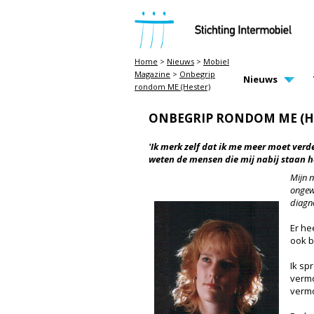
STICHTING INTERMOBIEL
Home
>
Nieuws
>
Mobiel
Magazine
>
Onbegrip
MAIN PAGE N
Nieuws
rondom ME (Hester)
ONBEGRIP RONDOM ME (H
'Ik merk zelf dat ik me meer moet ve
weten de mensen die mij nabij staan he
Mijn n
ongewo
diagn
Er he
ook b
Ik sp
vermo
vermo