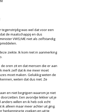
 te
t
tegenstrijdig was wel dat voor een
 dat de maatschappij en dus
inister VWS) ME niet als zelfstandig
lpmiddelen.
ze ziekte. Ik kom niet in aanmerking
b.
 de oren zit en dat mensen die er aan
Ik merk zelf dat ik me meer moet
euzes moet maken. Gelukkig weten de
 kennen, weten dat dus niet. Ze
gaan en niet begrijpen waarom je niet
oorzetten. Een avondje lekker uit je
l anders willen en ik heb ook echt
ik alleen maar meer achter uit ging.
er herkenning te zoeken en uit te