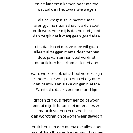
en de kinderen komen naar me toe
wat zal dan het zwaarste wegen
als ze vragen ga je met me mee
breng je me naar school op de scoot
en ik weet voor mij is dat nu niet goed
dan zeg ik dat lijkt mij geen goed idee
niet dat ik niet met ze mee wil gaan
alleen al zeggen mama doet het niet
doet je van binnen veel verdriet
maar ik kan het lichamelijk niet aan
want wil ik er ook uit school voor ze zijn
zonder al te veel pijn en niet erg moe
dan geef ik aan zulke dingen niet toe
Want echt dat is voor niemand fijn
dingen zijn dus niet meer zo gewoon
omdat mijn lichaam niet meer alles wil
maar ik sta er niet teveel bij stil
dan wordt het ongewone weer gewoon
en ik ben niet een mama die alles doet
maar ik ben thuis en kan er voor hun zijn