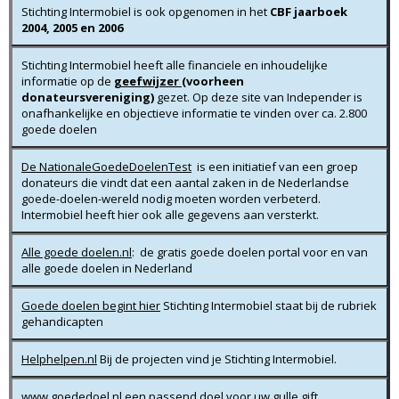
Stichting Intermobiel is ook opgenomen in het
CBF jaarboek
2004, 2005 en 2006
Stichting Intermobiel heeft alle financiele en inhoudelijke
informatie op de
geefwijzer
(voorheen
donateursvereniging)
gezet. Op deze site van Independer is
onafhankelijke en objectieve informatie te vinden over ca. 2.800
goede doelen
De NationaleGoedeDoelenTest
is een initiatief van een groep
donateurs die vindt dat een aantal zaken in de Nederlandse
goede-doelen-wereld nodig moeten worden verbeterd.
Intermobiel heeft hier ook alle gegevens aan versterkt.
Alle goede doelen.nl
:
de gratis goede doelen portal voor en van
alle goede doelen in Nederland
Goede doelen begint hier
Stichting Intermobiel staat bij de rubriek
gehandicapten
Helphelpen.nl
Bij de projecten vind je Stichting Intermobiel.
www.goededoel.nl
een passend doel voor uw gulle gift