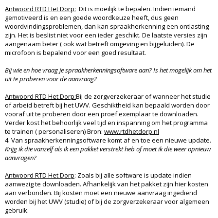
Antwoord RTD Het Dorp:
Dit is moeilijk te bepalen. Indien iemand
gemotiveerd is en een goede woordkeuze heeft, dus geen
woordvindingsproblemen, dan kan spraakherkenning een ontlasting
zijn. Het is beslist niet voor een ieder geschikt. De laatste versies zijn
aangenaam beter ( ook wat betreft omgeving en bijgeluiden). De
microfoon is bepalend voor een goed resultaat.
Bij wie en hoe vraag je spraakherkenningsoftware aan?
Is het mogelijk om het
uit te proberen voor de aanvraag?
Antwoord RTD Het Dorp:
Bij de zorgverzekeraar of wanneer het studie
of arbeid betreft bij het UWV. Geschiktheid kan bepaald worden door
vooraf uit te proberen door een proef exemplaar te downloaden.
Verder kost het behoorlijk veel tijd en inspanning om het programma
te trainen ( personaliseren) Bron:
www.rtdhetdorp.nl
4. Van spraakherkenningsoftware komt af en toe een nieuwe update.
Krijg ik die vanzelf als ik een pakket verstrekt heb of moet ik die weer opnieuw
aanvragen?
Antwoord RTD Het Dorp
: Zoals bij alle software is update indien
aanwezig te downloaden. Afhankelijk van het pakket zijn hier kosten
aan verbonden. Bij kosten moet een nieuwe aanvraag ingediend
worden bij het UWV (studie) of bij de zorgverzekeraar voor algemeen
gebruik.