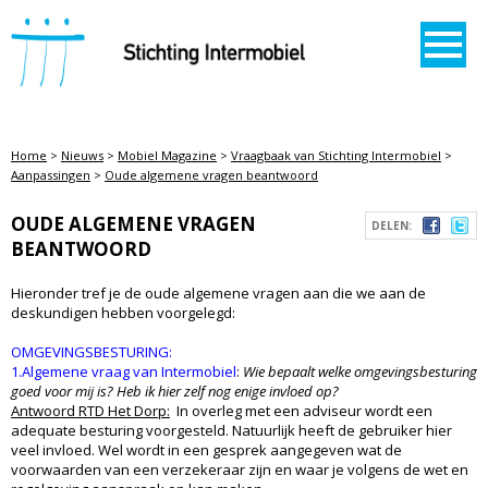
STICHTING INTERMOBIEL
Home
>
Nieuws
>
Mobiel Magazine
>
Vraagbaak van Stichting Intermobiel
>
Aanpassingen
>
Oude algemene vragen beantwoord
OUDE ALGEMENE VRAGEN
DELEN:
BEANTWOORD
Hieronder tref je de oude algemene vragen aan die we aan de
deskundigen hebben voorgelegd:
OMGEVINGSBESTURING:
1.Algemene vraag van Intermobiel
:
Wie bepaalt welke omgevingsbesturing
goed voor mij is? Heb ik hier zelf nog enige invloed op?
Antwoord RTD Het Dorp:
In overleg met een adviseur wordt een
adequate besturing voorgesteld. Natuurlijk heeft de gebruiker hier
veel invloed. Wel wordt in een gesprek aangegeven wat de
voorwaarden van een verzekeraar zijn en waar je volgens de wet en