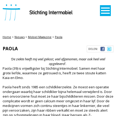
STICHTING INTERMOBIEL
Home
>
Nieuws
>
Mobiel Magazine
>
Paola
PAOLA
DELEN:
‘De ziekte heeft mij veel gekost, veel afgenomen, maar ook heel veel
opgeleverd’.
Paola (39) is vrijwilligster bij Stichting Intermobiel. Samen met haar
grote liefde, waarmee ze getrouwd is, heeft ze twee stoute katten
Kaia en Elmo.
Paola heeft sinds 1985 een schildklierziekte. Ze moest een operatie
ondergaan waarbij haar schildklier bijna helemaal verwijderd is. Door
een onvoorziene fout moet ze haar bijschildklieren missen. Door deze
complicatie wordt er geen calcium meer omgezet in haar lijf. Door de
medicijnen vormen zich continu steentjes in haar linkernier, die veel
pijn veroorzaken, zijn haar ribben verkalkt en moet ze steeds alert
zijn op schommelingen in haar bloed. Haar beroep als Z-