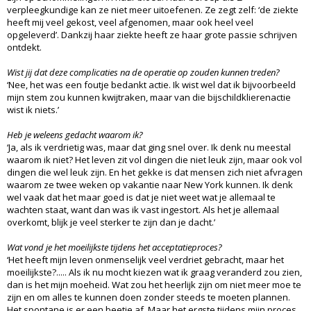
verpleegkundige kan ze niet meer uitoefenen. Ze zegt zelf: ‘de ziekte
heeft mij veel gekost, veel afgenomen, maar ook heel veel
opgeleverd’. Dankzij haar ziekte heeft ze haar grote passie schrijven
ontdekt.
Wist jij dat deze complicaties na de operatie op zouden kunnen treden?
‘Nee, het was een foutje bedankt actie. Ik wist wel dat ik bijvoorbeeld
mijn stem zou kunnen kwijtraken, maar van die bijschildklierenactie
wist ik niets.’
Heb je weleens gedacht waarom ik?
‘Ja, als ik verdrietig was, maar dat ging snel over. Ik denk nu meestal
waarom ik niet? Het leven zit vol dingen die niet leuk zijn, maar ook vol
dingen die wel leuk zijn. En het gekke is dat mensen zich niet afvragen
waarom ze twee weken op vakantie naar New York kunnen. Ik denk
wel vaak dat het maar goed is dat je niet weet wat je allemaal te
wachten staat, want dan was ik vast ingestort. Als het je allemaal
overkomt, blijk je veel sterker te zijn dan je dacht.’
Wat vond je het moeilijkste tijdens het acceptatieproces?
‘Het heeft mijn leven onmenselijk veel verdriet gebracht, maar het
moeilijkste?..... Als ik nu mocht kiezen wat ik graag veranderd zou zien,
dan is het mijn moeheid. Wat zou het heerlijk zijn om niet meer moe te
zijn en om alles te kunnen doen zonder steeds te moeten plannen.
Het spontane is er een beetje af. Maar het ergste tijdens mijn proces