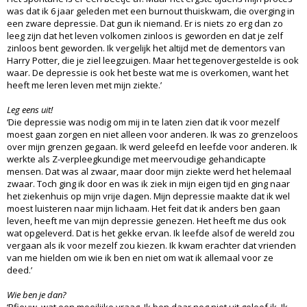
was dat ik 6 jaar geleden met een burnout thuiskwam, die overging in
een zware depressie. Dat gun ik niemand. Er is niets zo erg dan zo
leeg zijn dat het leven volkomen zinloos is geworden en dat je zelf
zinloos bent geworden. Ik vergelijk het altijd met de dementors van
Harry Potter, die je ziel leegzuigen. Maar het tegenovergestelde is ook
waar. De depressie is ook het beste wat me is overkomen, want het
heeft me leren leven met mijn ziekte.’
Leg eens uit!
‘Die depressie was nodig om mij in te laten zien dat ik voor mezelf
moest gaan zorgen en niet alleen voor anderen. Ik was zo grenzeloos
over mijn grenzen gegaan. Ik werd geleefd en leefde voor anderen. Ik
werkte als Z-verpleegkundige met meervoudige gehandicapte
mensen. Dat was al zwaar, maar door mijn ziekte werd het helemaal
zwaar. Toch ging ik door en was ik ziek in mijn eigen tijd en ging naar
het ziekenhuis op mijn vrije dagen. Mijn depressie maakte dat ik wel
moest luisteren naar mijn lichaam. Het feit dat ik anders ben gaan
leven, heeft me van mijn depressie genezen. Het heeft me dus ook
wat opgeleverd. Dat is het gekke ervan. Ik leefde alsof de wereld zou
vergaan als ik voor mezelf zou kiezen. Ik kwam erachter dat vrienden
van me hielden om wie ik ben en niet om wat ik allemaal voor ze
deed.’
Wie ben je dan?