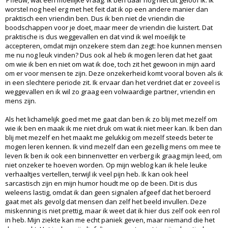
‘Pfieuw, wat een moeilijke vraag. Ik ben daar nog niet uit geloof ik. Ik
worstel nog heel erg met het feit dat ik op een andere manier dan
praktisch een vriendin ben. Dus ik ben niet de vriendin die
boodschappen voor je doet, maar meer de vriendin die luistert. Dat
praktische is dus weggevallen en dat vind ik wel moeilijk te
accepteren, omdat mijn onzekere stem dan zegt: hoe kunnen mensen
me nu nog leuk vinden? Dus ook al heb ik mogen leren dat het gaat
om wie ik ben en niet om wat ik doe, toch zit het gewoon in mijn aard
om er voor mensen te zijn. Deze onzekerheid komt vooral boven als ik
in een slechtere periode zit. Ik ervaar dan het verdriet dat er zoveel is
weggevallen en ik wil zo graag een volwaardige partner, vriendin en
mens zijn.
Als het lichamelijk goed met me gaat dan ben ik zo blij met mezelf om
wie ik ben en maak ik me niet druk om wat ik niet meer kan. Ik ben dan
blij met mezelf en het maakt me gelukkig om mezelf steeds beter te
mogen leren kennen. Ik vind mezelf dan een gezellig mens om mee te
leven Ik ben ik ook een binnenvetter en verberg ik graag mijn leed, om
niet onzeker te hoeven worden. Op mijn weblog kan ik hele leuke
verhaaltjes vertellen, terwijl ik veel pijn heb. Ik kan ook heel
sarcastisch zijn en mijn humor houdt me op de been. Dit is dus
weleens lastig, omdat ik dan geen signalen afgeef dat het beroerd
gaat met als gevolg dat mensen dan zelf het beeld invullen. Deze
miskenning is niet prettig, maar ik weet dat ik hier dus zelf ook een rol
in heb. Mijn ziekte kan me echt paniek geven, maar niemand die het