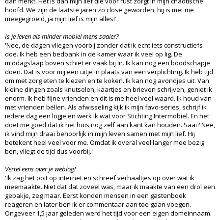
dan merkt. Het is dan mijn lief die voor rust zorgt in mijn chaotische
hoofd. We zijn de laatste jaren zo close geworden, hij is met me
meegegroeid, ja mijn lief is mijn alles!’
Is je leven als minder mobiel mens saaier?
'Nee, de dagen vliegen voorbij zonder dat ik echt iets constructiefs
doe. Ik heb een bedbank in de kamer waar ik veel op lig. De
middagslaap boven schiet er vaak bij in. Ik kan nog een boodschapje
doen. Dat is voor mij een uitje in plaats van een verplichting. Ik heb tijd
om met zorg eten te kiezen en te koken. Ik kan nog avondjes uit. Van
kleine dingen zoals knutselen, kaartjes en brieven schrijven, geniet ik
enorm. Ik heb fijne vrienden en dit is me heel veel waard. Ik houd van
met vrienden bellen. Als afwisseling kijk ik mijn favo-series, schrijf ik
iedere dag een logje en werk ik wat voor Stichting Intermobiel. En het
doet me goed dat ik het huis nog zelf aan kant kan houden. Saai? Nee,
ik vind mijn draai behoorlijk in mijn leven samen met mijn lief. Hij
betekent heel veel voor me. Omdat ik overal veel langer mee bezig
ben, vliegt de tijd dus voorbij.'
Vertel eens over je weblog!
'Ik zag het ooit op internet en schreef verhaaltjes op over wat ik
meemaakte. Niet dat dat zoveel was, maar ik maakte van een drol een
gebakje, zeg maar. Eerst konden mensen in een gastenboek
reageren en later ben ik er commentaar aan toe gaan voegen.
Ongeveer 1,5 jaar geleden werd het tijd voor een eigen domeinnaam.