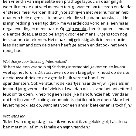
Een vriendin van mij maakte een prachtige layout. En daar ging ik
weer. Ik merkte dat veel mensen terug kwamen om te lezen en dat dat
er steeds meer werden. Ik schijn te schrijven met veel humor en heb
daar een hele eigen stijl in ontwikkeld die schijnbaar aanslaat...... Het
is mijn redding in een tijd dat ik me waardeloos vond en alleen maar
negatieve dingen meemaakte. Op
mijn weblog
ben ik opeens iemand
die er toe doet. Dat is zo belangrijk voor een mens. Ergens toch nog
iets kunnen betekenen. Het maakt mij gelukkig als ik in een reactie
lees dat iemand zich de tranen heeft gelachen en dat ook net even
nodig had.'
Wat doe je voor Stichting Intermobiel?
'Ik ben via een vriendin bij Stichting Intermobiel gekomen en kwam
veel op het forum. Dit staat even op een laag pitje. Ik houd op de site
de nieuwsrubriek en de agenda bij. Ik verricht hand - en
spandiensten. Ook verstuur ik de kaartjes naar de vrijwilligers als er
iemand jarig, verhuisd of ziek is of wat dan ook. Ik vind het ontzettend
leuk om te doen. Ik heb nog een redelijke handfunctie heb. Vandaar
dat het fijn voor Stichting Intermobiel is dat ik dat kan doen. Maar het
levert mij ook iets op, want iets voor een ander betekenen is toch fijn.'
Wat wens je?
'Ik leef van dag op dag, maar ik wens dat ik zo gelukkig blijf als ik nu
ben met mijn lief, mijn familie en mijn vrienden.'