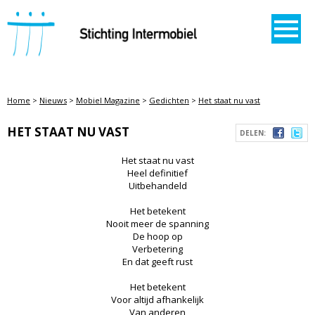
STICHTING INTERMOBIEL
Home
>
Nieuws
>
Mobiel Magazine
>
Gedichten
>
Het staat nu vast
HET STAAT NU VAST
DELEN:
Het staat nu vast
Heel definitief
Uitbehandeld
Het betekent
Nooit meer de spanning
De hoop op
Verbetering
En dat geeft rust
Het betekent
Voor altijd afhankelijk
Van anderen